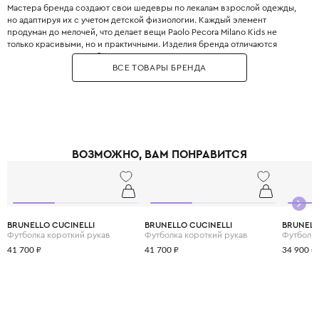
Мастера бренда создают свои шедевры по лекалам взрослой одежды,
но адаптируя их с учетом детской физиологии. Каждый элемент
продуман до мелочей, что делает вещи Paolo Pecora Milano Kids не
только красивыми, но и практичными. Изделия бренда отличаются
высоким качеством и безупречным кроем. Бренд использует только
ВСЕ ТОВАРЫ БРЕНДА
натуральные материалы – мягкий хлопок, нежное бамбуковое волокно,
тёплую шерсть мериноса и эластичный полиэстер, чтобы каждая вещь
дарила уют и комфорт в любое время года. С Paolo Pecora Milano Kids
ваши дети будут не только стильными, но и счастливыми, ведь в каждой
детали чувствуется любовь и забота о них.
ВОЗМОЖНО, ВАМ ПОНРАВИТСЯ
BRUNELLO CUCINELLI
BRUNELLO CUCINELLI
BRUNELL
Футболка короткий рукав
Футболка короткий рукав
Футболка
41 700 ₽
41 700 ₽
34 900 ₽