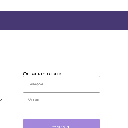
I
BRUNELLO CUCINELLI
STONE ISLAN
ав
Футболка короткий рукав
Футболка
31 700 ₽
14 900 ₽
Скачайте наше
приложение