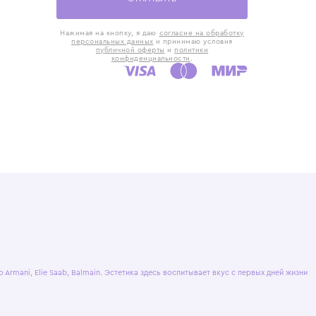
такты
Оставьте отзыв
5) 818-61-86
6) 168-16-61
AX)
 в Москве
ская наб., 13
евно с 10:00 до
ОТПРАВИТЬ
Нажимая на кнопку, я даю
согласие на обр
персональных данных
и принимаю усло
публичной оферты
и
политики
конфиденциальности
.
ашение