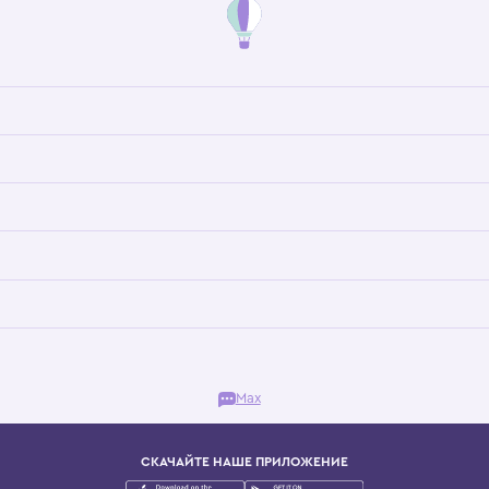
Бутик. Саввинская набережная, 13
ках, представляющий более 60 брендов сегмента люкс: Givenchy, Dolce&Gab
и навсегда становится частью прекрасного мира детс