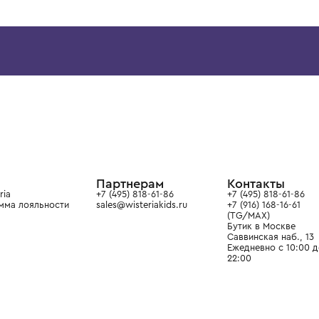
BRUNELLO CUCINELLI
BRUNELLO CUCINELL
Футболка короткий рукав
Футболка короткий рук
34 900 ₽
34 900 ₽
ой детской одежды в
в сегмента люкс: Givenchy,
ain. Эстетика здесь воспитывает
тся частью прекрасного мира