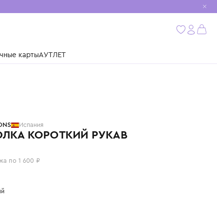
мобиль
бнее
ушки
Подарочные карты
АУТЛЕТ
TINYCOTTONS
Испания
ФУТБОЛКА КОРОТКИЙ РУКАВ
6 400 ₽
или 4 платежа по 1 600 ₽
Цвет: желтый