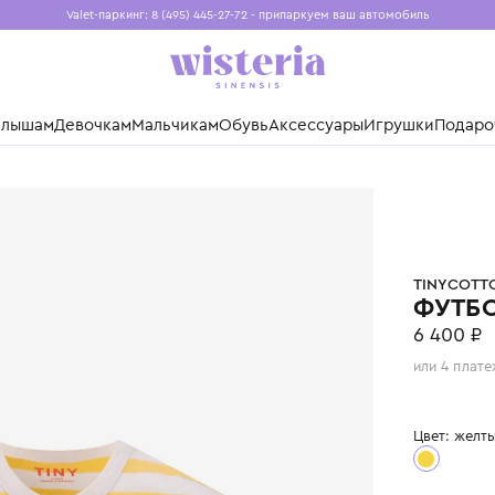
Valet-паркинг: 8 (495) 445-27-72 - припаркуем ваш авто
Бесплатная доставка при заказе от 15 000 ₽
Установите приложение, чтобы покупки были еще удо
нды
Малышам
Девочкам
Мальчикам
Обувь
Аксессуары
Игр
TONS