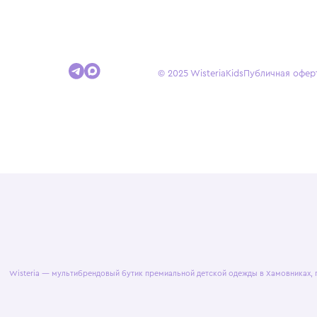
Покупателям
Доставка и оплата
Условия возврата
Гид по размерам
© 2025 WisteriaKids
Публична