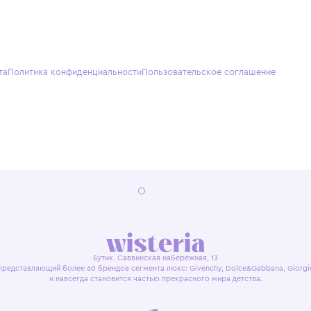
О нас
Партнерам
Кон
О Wisteria
+7 (495) 818-61-86
+7 (49
Программа лояльности
sales@wisteriakids.ru
+7 (91
(TG/M
Бутик
Саввин
Ежедн
22:00
я оферта
Политика конфиденциальности
Пользовательское согл