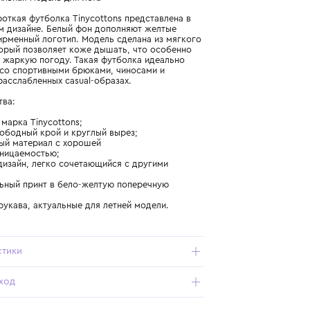
Подробнее о продукте
Арт. SS25-111-JA7_352_10Y
Легкая и стильная модель для лета
Базовая короткая футболка Tinycottons представлена в
двухцветном дизайне. Белый фон дополняют желтые
полосы и фирменный логотип. Модель сделана из мягкого
хлопка, который позволяет коже дышать, что особенно
актуально в жаркую погоду. Такая футболка идеально
сочетается со спортивными брюками, чиносами и
денимом в расслабленных casual-образах.
Преимущества:
- испанская марка Tinycottons;
- прямой свободный крой и круглый вырез;
- натуральный материал с хорошей
воздухопроницаемостью;
- стильный дизайн, легко сочетающийся с другими
вещами;
- универсальный принт в бело-желтую поперечную
полоску;
- короткие рукава, актуальные для летней модели.