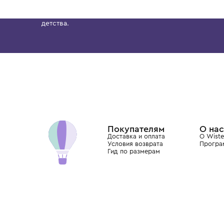
BRUNELLO CUCINELLI
BRUNELLO CUCINELLI
Футболка короткий рукав
Футболка короткий рукав
41 700 ₽
41 700 ₽
Бутик. Саввинская набережная, 13
Wisteria — мультибрендовый бутик премиальн
Хамовниках, представляющий более 60 брендо
Dolce&Gabbana, Giorgio Armani, Elie Saab, Balm
вкус с первых дней жизни и навсегда станови
детства.