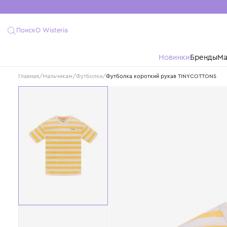
Поиск
О Wisteria
Новинки
Бре
Главная
/
Мальчикам
/
Футболки
/
Футболка короткий рукав TINYCOT