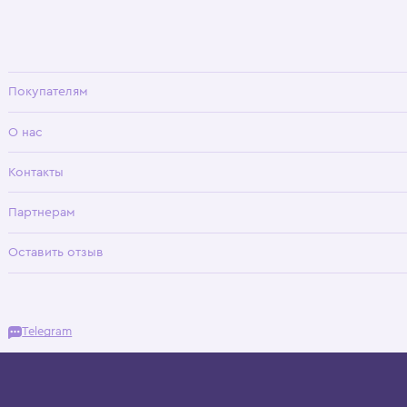
Wisteria — мультибрендовый бутик премиальной детской одежды в Хамовни