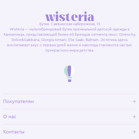
Бутик. Саввинская набережная, 13
Wisteria — мультибрендовый бутик премиальной детской одежды в
Хамовниках, представляющий более 60 брендов сегмента люкс: Givenchy,
Dolce&Gabbana, Giorgio Armani, Elie Saab, Balmain. Эстетика здесь
воспитывает вкус с первых дней жизни и навсегда становится частью
прекрасного мира детства.
Покупателям
Доставка и оплата
О нас
Условия возврата
Гид по размерам
О Wisteria
Контакты
Программа лояльности