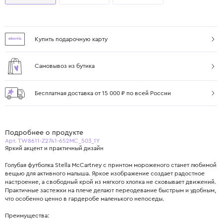
Купить подарочную карту
Самовывоз из бутика
Бесплатная доставка от 15 000 ₽ по всей России
Подробнее о продукте
Арт. TW8611-Z2741-652MC_503_1Y
Яркий акцент и практичный дизайн
Голубая футболка Stella McCartney с принтом мороженого станет любимой
вещью для активного малыша. Яркое изображение создает радостное
настроение, а свободный крой из мягкого хлопка не сковывает движений.
Практичные застежки на плече делают переодевание быстрым и удобным,
что особенно ценно в гардеробе маленького непоседы.
Преимущества: