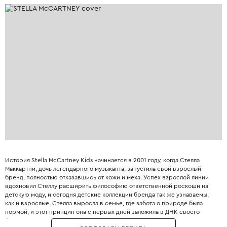
История Stella McCartney Kids начинается в 2001 году, когда Стелла
Маккартни, дочь легендарного музыканта, запустила свой взрослый
бренд, полностью отказавшись от кожи и меха. Успех взрослой линии
вдохновил Стеллу расширить философию ответственной роскоши на
детскую моду, и сегодня детские коллекции бренда так же узнаваемы,
как и взрослые. Стелла выросла в семье, где забота о природе была
нормой, и этот принцип она с первых дней заложила в ДНК своего
бренда. Бренд использует только инновационные экологичные