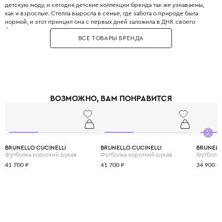
детскую моду, и сегодня детские коллекции бренда так же узнаваемы,
как и взрослые. Стелла выросла в семье, где забота о природе была
нормой, и этот принцип она с первых дней заложила в ДНК своего
бренда. Бренд использует только инновационные экологичные
ВСЕ ТОВАРЫ БРЕНДА
материалы: органический хлопок, переработанный полиэстер, вискозу
из вторичного сырья и запатентованные веганские материалы. Яркие
принты, абстрактные узоры и смелые цветовые решения делают каждый
образ уникальным и запоминающимся. При этом одежда идеально
подходит для активных детей: мягкие трикотажные ткани не сковывают
движения, а бесшовные технологии исключают натирание. Stella
McCartney Kids создаётся небольшими партиями, соответствуя
ВОЗМОЖНО, ВАМ ПОНРАВИТСЯ
принципам slow fashion: каждая вещь остаётся актуальной не один
сезон. Выбирая Stella McCartney Kids, вы инвестируете в стиль, комфорт
и будущее планеты.
BRUNELLO CUCINELLI
BRUNELLO CUCINELLI
BRUNELL
Футболка короткий рукав
Футболка короткий рукав
Футболка
41 700 ₽
41 700 ₽
34 900 ₽