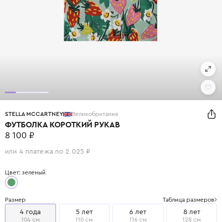
STELLA MCCARTNEY
Великобритания
ФУТБОЛКА КОРОТКИЙ РУКАВ
8 100 ₽
или 4 платежа по 2 025 ₽
Цвет: зеленый
Размер
Таблица размеров
4 года
5 лет
6 лет
8 лет
104 см
110 см
116 см
128 см