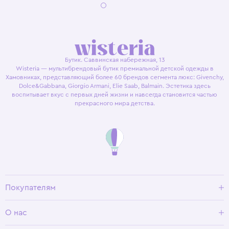
Бутик. Саввинская набережная, 13
Wisteria — мультибрендовый бутик премиальной детской одежды в
Хамовниках, представляющий более 60 брендов сегмента люкс: Givenchy,
Dolce&Gabbana, Giorgio Armani, Elie Saab, Balmain. Эстетика здесь
воспитывает вкус с первых дней жизни и навсегда становится частью
прекрасного мира детства.
Покупателям
Доставка и оплата
О нас
Условия возврата
Гид по размерам