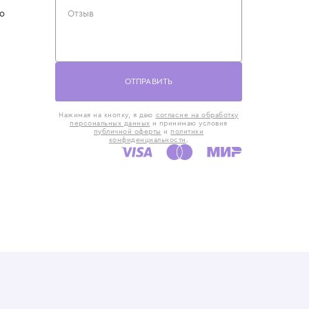
такты
Оставьте отзыв
5) 818-61-86
6) 168-16-61
AX)
 в Москве
ская наб., 13
евно с 10:00 до
ОТПРАВИТЬ