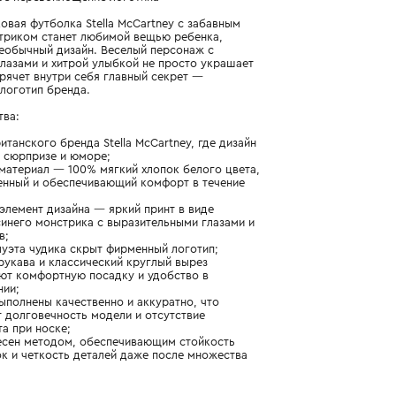
Подробнее о продукте
Арт. TX8Q31-Z0434-100_001_4Y
Неожиданное перевоплощение логотипа
Белая хлопковая футболка Stella McCartney с забавным
синим монстриком станет любимой вещью ребенка,
ценящего необычный дизайн. Веселый персонаж с
большими глазами и хитрой улыбкой не просто украшает
одежду, а прячет внутри себя главный секрет —
фирменный логотип бренда.
Преимущества:
- модель британского бренда Stella McCartney, где дизайн
строится на сюрпризе и юморе;
- основной материал — 100% мягкий хлопок белого цвета,
гипоаллергенный и обеспечивающий комфорт в течение
всего дня;
- ключевой элемент дизайна — яркий принт в виде
забавного синего монстрика с выразительными глазами и
рядом зубов;
- внутри силуэта чудика скрыт фирменный логотип;
- короткие рукава и классический круглый вырез
обеспечивают комфортную посадку и удобство в