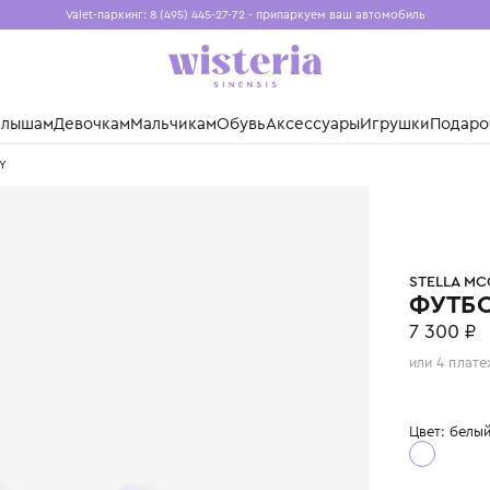
Valet-паркинг: 8 (495) 445-27-72 - припаркуем ваш авто
Бесплатная доставка при заказе от 15 000 ₽
Установите приложение, чтобы покупки были еще удо
нды
Малышам
Девочкам
Мальчикам
Обувь
Аксессуары
Игр
McCARTNEY