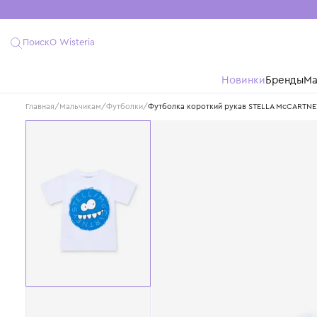
Поиск
О Wisteria
Новинки
Бре
Главная
/
Мальчикам
/
Футболки
/
Футболка короткий рукав STELLA 