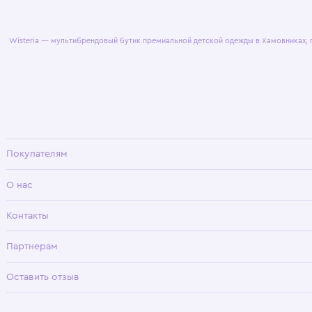
© 2025 WisteriaKids
Публична
Wisteria — мультибрендовый бутик премиальной детской одежды в Хамовни