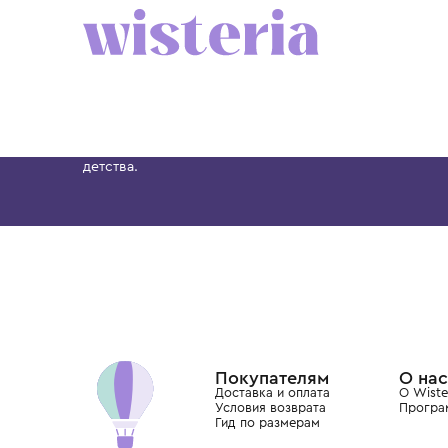
6 лет
8 лет
10 лет
12 лет
12+ лет
6 лет
8 лет
10 лет
BRUNELLO CUCINELLI
BRUNELLO CUCINELLI
Футболка короткий рукав
Футболка короткий рукав
41 700 ₽
41 700 ₽
Бутик. Саввинская набережная, 13
Wisteria — мультибрендовый бутик премиальн
Хамовниках, представляющий более 60 брендо
Dolce&Gabbana, Giorgio Armani, Elie Saab, Balm
вкус с первых дней жизни и навсегда станови
детства.