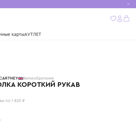
мобиль
бнее
ушки
Подарочные карты
АУТЛЕТ
STELLA MCCARTNEY
Великобритания
ФУТБОЛКА КОРОТКИЙ РУКАВ
7 300 ₽
или 4 платежа по 1 825 ₽
Цвет: белый