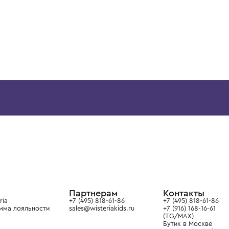
ВОЗМОЖНО, ВАМ ПОНРАВ
12 лет
12+ лет
6 лет
8 лет
10 лет
12 лет
12+ лет
6 лет
8 лет
BRUNELLO CUCINELLI
BRUNELLO CUCINELL
Футболка короткий рукав
Футболка короткий рук
34 900 ₽
34 900 ₽
ой детской одежды в
в сегмента люкс: Givenchy,
ain. Эстетика здесь воспитывает
тся частью прекрасного мира