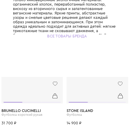
История Stella McCartney Kids начинается в
когда Стелла Маккартни, дочь легендарно
запустила свой взрослый бренд, полность
отказавшись от кожи и меха. Успех взросл
вдохновил Стеллу расширить философию
ответственной роскоши на детскую моду, 
детские коллекции бренда так же узнаваем
взрослые. Стелла выросла в семье, где за
природе была нормой, и этот принцип она
дней заложила в ДНК своего бренда. Брен
только инновационные экологичные матер
органический хлопок, переработанный пол
вискозу из вторичного сырья и запатенто
веганские материалы. Яркие принты, абст
узоры и смелые цветовые решения делаю
образ уникальным и запоминающимся. При
одежда идеально подходит для активных д
трикотажные ткани не сковывают движения
бесшовные технологии исключают натирание
ВСЕ ТОВАРЫ БРЕНДА
McCartney Kids создаётся небольшими пар
соответствуя принципам slow fashion: каж
остаётся актуальной не один сезон. Выбира
McCartney Kids, вы инвестируете в стиль, 
будущее планеты.