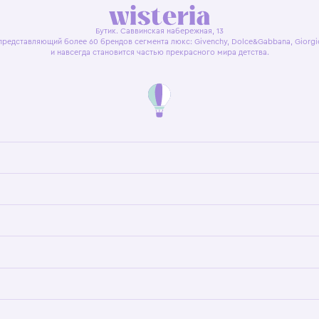
я оферта
Политика конфиденциальности
Пользовательское согл
Бутик. Саввинская набережная, 13
ках, представляющий более 60 брендов сегмента люкс: Givenchy, Dolce&Gab
и навсегда становится частью прекрасного мира детс