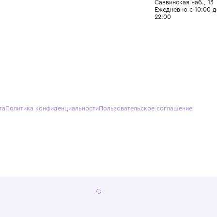
О нас
Партнерам
Кон
О Wisteria
+7 (495) 818-61-86
+7 (49
Программа лояльности
sales@wisteriakids.ru
+7 (91
(TG/M
Бутик
Саввин
Ежедн
22:00