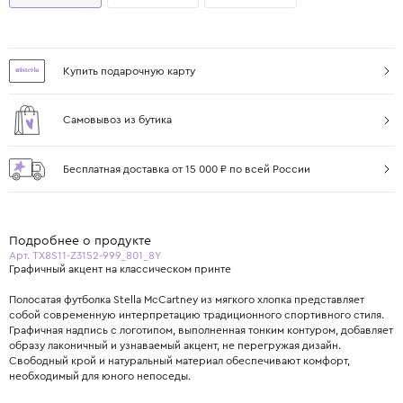
Купить подарочную карту
Самовывоз из бутика
Бесплатная доставка от 15 000 ₽ по всей России
Подробнее о продукте
Арт. TX8S11-Z3152-999_801_8Y
Графичный акцент на классическом принте
Полосатая футболка Stella McCartney из мягкого хлопка представляет
собой современную интерпретацию традиционного спортивного стиля.
Графичная надпись с логотипом, выполненная тонким контуром, добавляет
образу лаконичный и узнаваемый акцент, не перегружая дизайн.
Свободный крой и натуральный материал обеспечивают комфорт,
необходимый для юного непоседы.