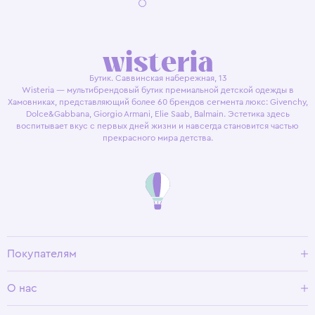
Бутик. Саввинская набережная, 13
Wisteria — мультибрендовый бутик премиальной детской одежды в
Хамовниках, представляющий более 60 брендов сегмента люкс: Givenchy,
Dolce&Gabbana, Giorgio Armani, Elie Saab, Balmain. Эстетика здесь
воспитывает вкус с первых дней жизни и навсегда становится частью
прекрасного мира детства.
Покупателям
Доставка и оплата
О нас
Условия возврата
Гид по размерам
О Wisteria