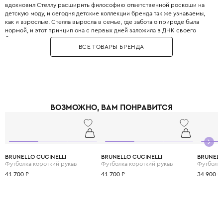
вдохновил Стеллу расширить философию ответственной роскоши на
детскую моду, и сегодня детские коллекции бренда так же узнаваемы,
как и взрослые. Стелла выросла в семье, где забота о природе была
нормой, и этот принцип она с первых дней заложила в ДНК своего
бренда. Бренд использует только инновационные экологичные
ВСЕ ТОВАРЫ БРЕНДА
материалы: органический хлопок, переработанный полиэстер, вискозу
из вторичного сырья и запатентованные веганские материалы. Яркие
принты, абстрактные узоры и смелые цветовые решения делают каждый
образ уникальным и запоминающимся. При этом одежда идеально
подходит для активных детей: мягкие трикотажные ткани не сковывают
движения, а бесшовные технологии исключают натирание. Stella
McCartney Kids создаётся небольшими партиями, соответствуя
ВОЗМОЖНО, ВАМ ПОНРАВИТСЯ
принципам slow fashion: каждая вещь остаётся актуальной не один
сезон. Выбирая Stella McCartney Kids, вы инвестируете в стиль, комфорт
и будущее планеты.
BRUNELLO CUCINELLI
BRUNELLO CUCINELLI
BRUNELL
Футболка короткий рукав
Футболка короткий рукав
Футболка
41 700 ₽
41 700 ₽
34 900 ₽