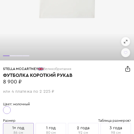
STELLA MCCARTNEY
Великобритания
ФУТБОЛКА КОРОТКИЙ РУКАВ
8 900 ₽
или 4 платежа по 2 225 ₽
Цвет: молочный
Размер
Таблица размеров
1+ год
1 год
2 года
3 года
86 см
80 см
92 см
98 см