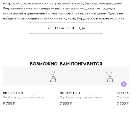
микрофибровое волокно и натуральный хлопок, безопасные для детей.
Фирменный символ бренда — вышитая акула — добавляет одежде
узнаваемый и динамичный стиль, который так нравится детям. Здесь вы
найдёте благородные оттенки синего, хаки, бордового и яркие морские
принты. Этот бренд идеально подходит для повседневной городской
ВСЕ ТОВАРЫ БРЕНДА
жизни и активного отдыха на природе. Выбирая Paul & Shark для своего
ребёнка, вы дарите ему свободу движений, надёжную защиту и
настоящий итальянский стиль, который остаётся актуальным сезон за
сезоном.
ВОЗМОЖНО, ВАМ ПОНРАВИТСЯ
BILLIEBLUSH
BILLIEBLUSH
STELLA 
Футболка длинный рукав
Футболка короткий рукав
Футболка
9 700 ₽
7 800 ₽
7 700 ₽