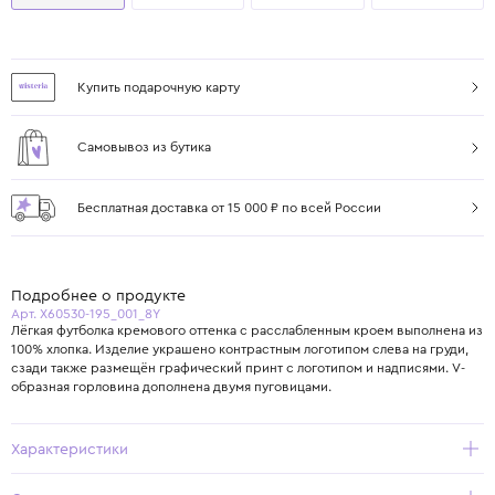
Купить подарочную карту
Самовывоз из бутика
Бесплатная доставка от 15 000 ₽ по всей России
Подробнее о продукте
Арт. X60530-195_001_8Y
Лёгкая футболка кремового оттенка с расслабленным кроем выполнена из
100% хлопка. Изделие украшено контрастным логотипом слева на груди,
сзади также размещён графический принт с логотипом и надписями. V-
образная горловина дополнена двумя пуговицами.
Характеристики