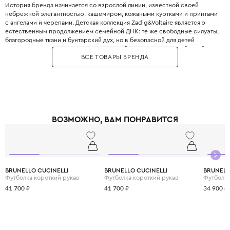
История бренда начинается со взрослой линии, известной своей
небрежной элегантностью, кашемиром, кожаными куртками и принтами
с ангелами и черепами. Детская коллекция Zadig&Voltaire является э
естественным продолжением семейной ДНК: те же свободные силуэты,
благородные ткани и бунтарский дух, но в безопасной для детей
интерпретации. Бренд использует мягкий кашемир, струящийся шёлк,
ВСЕ ТОВАРЫ БРЕНДА
органический хлопок и веганские материалы. В каждой коллекции -
узнаваемые худи с логотипом бренда, лёгкие платья с асимметричным
подолом, джинсы с потёртостями и стеганые куртки-бомберы. Все вещи
сшиты с учётом европейских стандартов безопасности: отсутствие
мелких деталей, лёгкие застёжки-липучки вместо пуговиц. Цветовая
палитра - фирменные дымчатые оттенки: серый графит, пыльная роза,
бордовый, чёрный и белый, разбавленные редкими яркими акцентами.
ВОЗМОЖНО, ВАМ ПОНРАВИТСЯ
Одежда Zadig&Voltaire идеально подходит для городских прогулок,
школы, путешествий и дружеских вечеринок.
BRUNELLO CUCINELLI
BRUNELLO CUCINELLI
BRUNELL
Футболка короткий рукав
Футболка короткий рукав
Футболка
41 700 ₽
41 700 ₽
34 900 ₽