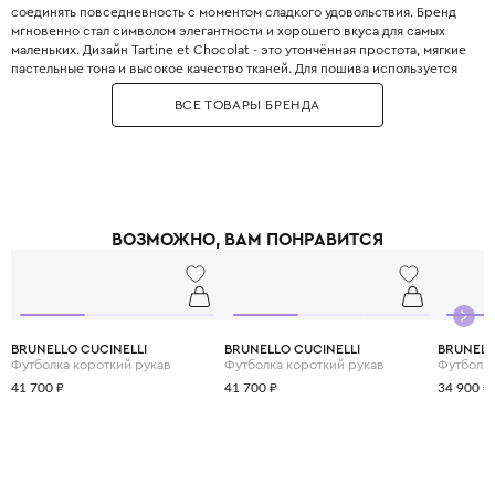
соединять повседневность с моментом сладкого удовольствия. Бренд
мгновенно стал символом элегантности и хорошего вкуса для самых
маленьких. Дизайн Tartine et Chocolat - это утончённая простота, мягкие
пастельные тона и высокое качество тканей. Для пошива используется
хлопок-пике, тонкая шерсть, кашемир, альпака и ангора, а также кружева
ВСЕ ТОВАРЫ БРЕНДА
ручной работы. Особое место занимают церемониальные коллекции:
крестильные платья, костюмы для первого причастия и наряды на
свадьбу. Бренд также выпускает коллекцию мебели и аксессуаров для
детской комнаты в едином стиле. Tartine et Chocolat первым в мире
открыл концептуальный бутик детской одежды в Париже на бульваре
Сен-Жермен. Звёздные поклонницы бренда: Кейт Миддлтон принцу
Джорджу выбирала наряды именно Tartine et Chocolat. Выбирая Tartine
ВОЗМОЖНО, ВАМ ПОНРАВИТСЯ
et Chocolat, вы приобщаете своего ребёнка к истинной французской
роскоши, которая звучит негромко, но узнаётся сразу. Это одежда,
которую передают по наследству и хранят как воспоминание о сладких
мгновениях детства.
BRUNELLO CUCINELLI
BRUNELLO CUCINELLI
BRUNELL
Футболка короткий рукав
Футболка короткий рукав
Футболка
41 700 ₽
41 700 ₽
34 900 ₽