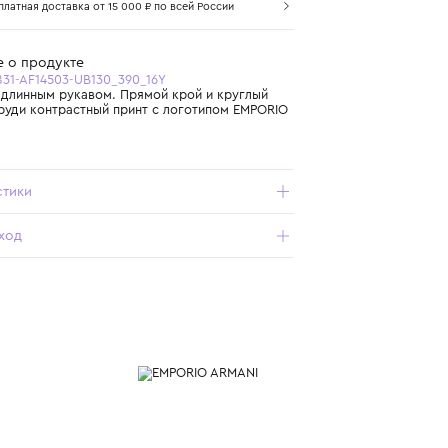
Самовывоз из бутика
Бесплатная доставка от 15 000 ₽ по всей России
Подробнее о продукте
Арт. EB000831-AF14503-UB130_390_16Y
Футболка с длинным рукавом. Прямой крой и круглый
вырез. На груди контрастный принт с логотипом EMPORIO
ARMANI.
Характеристики
Состав и уход