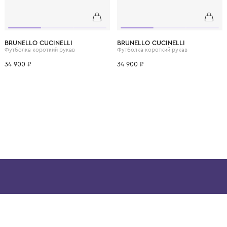
ВОЗМОЖНО, ВАМ ПОНРАВ
12 лет
12+ лет
6 лет
8 лет
10 лет
12 лет
12+ лет
6 лет
8 лет
BRUNELLO CUCINELLI
BRUNELLO CUCINELL
Футболка короткий рукав
Футболка короткий рук
34 900 ₽
34 900 ₽