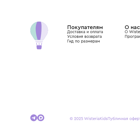
Wisteria — мультибрендовый бутик премиальн
Хамовниках, представляющий более 60 брендо
Dolce&Gabbana, Giorgio Armani, Elie Saab, Balm
вкус с первых дней жизни и навсегда станови
детства.
Покупателям
Доставка и оплата
Условия возврата
Гид по размерам