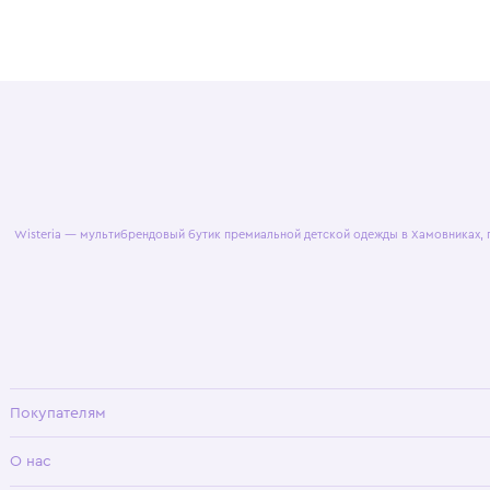
© 2025 WisteriaKids
Публична