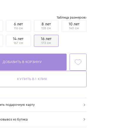
Цвет: зеленый
Размер
Таблица размеров
4 года
6 лет
8 лет
10 лет
104 см
116 см
128 см
140 см
12 лет
14 лет
16 лет
152 см
167 см
173 см
ДОБАВИТЬ В КОРЗИНУ
КУПИТЬ В 1 КЛИК
Купить подарочную карту