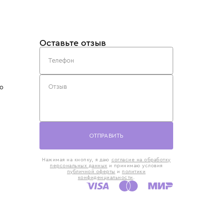
такты
Оставьте отзыв
5) 818-61-86
6) 168-16-61
AX)
 в Москве
ская наб., 13
евно с 10:00 до