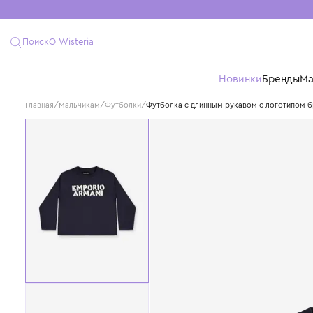
Поиск
О Wisteria
Новинки
Бре
Главная
/
Мальчикам
/
Футболки
/
Футболка с длинным рукавом с лог