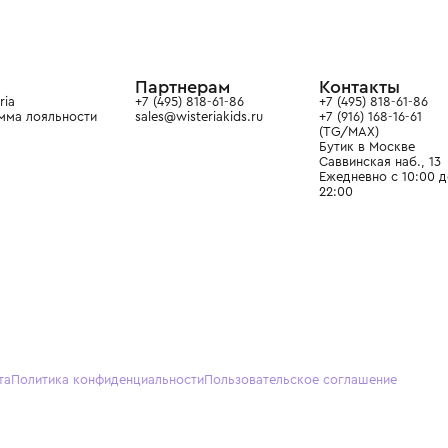
ой детской одежды в
в сегмента люкс: Givenchy,
ain. Эстетика здесь воспитывает
тся частью прекрасного мира
О нас
Партнерам
Кон
О Wisteria
+7 (495) 818-61-86
+7 (49
Программа лояльности
sales@wisteriakids.ru
+7 (91
(TG/M
Бутик
Саввин
Ежедн