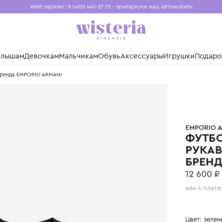
Valet-паркинг: 8 (495) 445-27-72 - припаркуем ваш авто
Бесплатная доставка при заказе от 15 000 ₽
Установите приложение, чтобы покупки были еще удо
нды
Малышам
Девочкам
Мальчикам
Обувь
Аксессуары
Игр
отипом бренда EMPORIO ARMANI