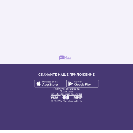
Бутик. Саввинская набережная, 13
ках, представляющий более 60 брендов сегмента люкс: Givenchy, Dolce&Gab
и навсегда становится частью прекрасного мира детс