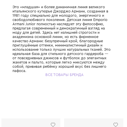
Это «младшая» и более динамичная линия
итальянского кутюрье Джорджо Армани, с
1981 году специально для молодого, энерг
свободолюбивого поколения. Детская лин
Armani Junior полностью наследует эту фи
предлагая современный и демократичный 
моду для детей. Здесь нет излишней строг
академизма основной линии, но есть фирм
качество Армани: безупречный крой, бла
приглушённые оттенки, минималистичный д
использование только лучших натуральных
идеальная база для стильного детского г
от повседневных джинсов и футболок до э
жакетов и пальто, которые легко миксуют
собой, прививая ребёнку хороший вкус бе
пафоса.
ВСЕ ТОВАРЫ БРЕНДА