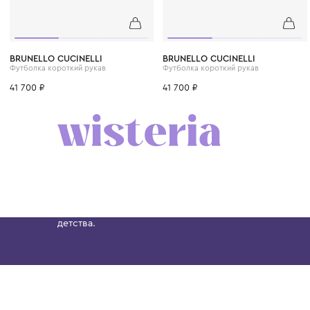
6 лет
8 лет
10 лет
12 лет
12+ лет
6 лет
8 лет
10 лет
BRUNELLO CUCINELLI
BRUNELLO CUCINELLI
Футболка короткий рукав
Футболка короткий рукав
41 700 ₽
41 700 ₽
Бутик. Саввинская набережная, 13