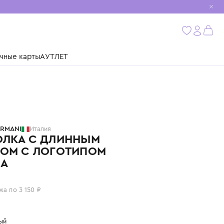
мобиль
бнее
ушки
Подарочные карты
АУТЛЕТ
EMPORIO ARMANI
Италия
ФУТБОЛКА С ДЛИННЫМ
РУКАВОМ С ЛОГОТИПОМ
БРЕНДА
12 600 ₽
или 4 платежа по 3 150 ₽