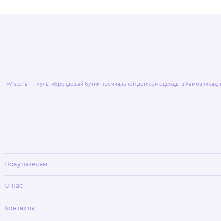
© 2025 WisteriaKids
Публична