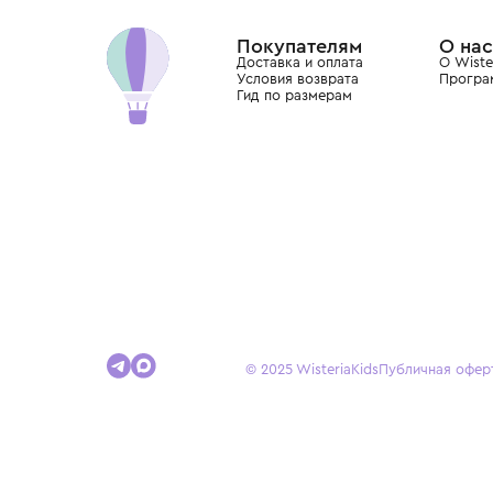
Dolce&Gabbana, Giorgio Armani, Elie Saab, Balm
вкус с первых дней жизни и навсегда станови
детства.
Покупателям
Доставка и оплата
Условия возврата
Гид по размерам