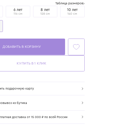
Размер
Таблица размеров
4 года
6 лет
8 лет
10 лет
104 см
116 см
128 см
140 см
12 лет
152 см
ДОБАВИТЬ В КОРЗИНУ
КУПИТЬ В 1 КЛИК
Купить подарочную карту
Самовывоз из бутика