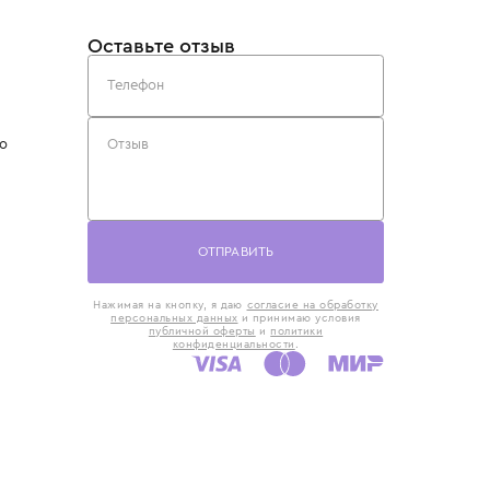
такты
Оставьте отзыв
5) 818-61-86
6) 168-16-61
AX)
 в Москве
ская наб., 13
евно с 10:00 до