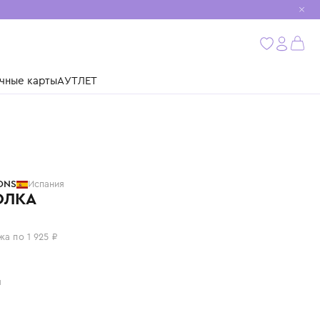
мобиль
бнее
ушки
Подарочные карты
АУТЛЕТ
TINYCOTTONS
Испания
ФУТБОЛКА
7 700 ₽
или 4 платежа по 1 925 ₽
Цвет: серый