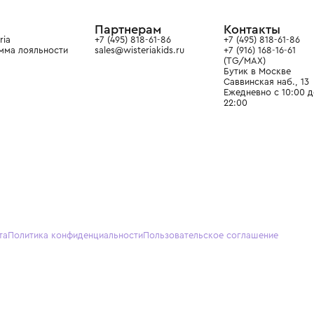
ain. Эстетика здесь воспитывает
тся частью прекрасного мира
О нас
Партнерам
Кон
О Wisteria
+7 (495) 818-61-86
+7 (49
Программа лояльности
sales@wisteriakids.ru
+7 (91
(TG/M
Бутик
Саввин
Ежедн
22:00