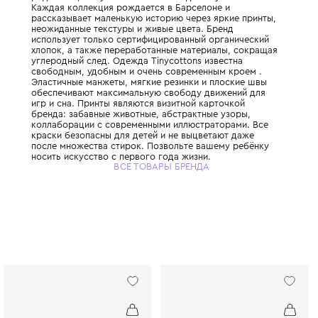
Испанский бренд, созданный родителями 
родителей, с глубокой любовью к детству 
Каждая коллекция рождается в Барселоне
рассказывает маленькую историю через яр
неожиданные текстуры и живые цвета. Бр
использует только сертифицированный ор
хлопок, а также переработанные материа
углеродный след. Одежда Tinycottons изв
свободным, удобным и очень современным
Эластичные манжеты, мягкие резинки и п
обеспечивают максимальную свободу дви
игр и сна. Принты являются визитной карт
бренда: забавные животные, абстрактные 
коллаборации с современными иллюстрат
краски безопасны для детей и не выцвета
после множества стирок. Позвольте ваше
носить искусство с первого года жизни.
ВСЕ ТОВАРЫ БРЕНДА