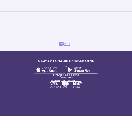
Бутик. Саввинская набережная, 13
ках, представляющий более 60 брендов сегмента люкс: Givenchy, Dolce&Gab
и навсегда становится частью прекрасного мира детс