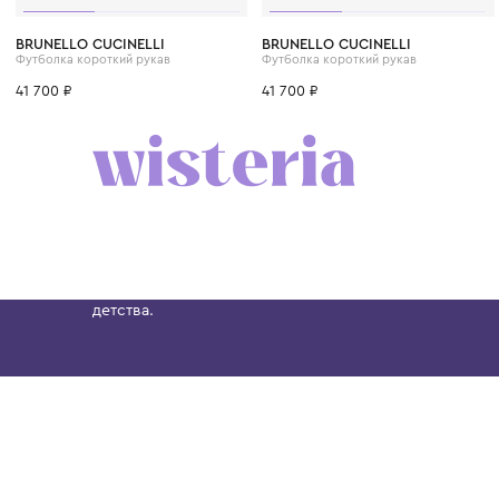
6 лет
8 лет
10 лет
12 лет
12+ лет
6 лет
8 лет
10 лет
BRUNELLO CUCINELLI
BRUNELLO CUCINELLI
Футболка короткий рукав
Футболка короткий рукав
41 700 ₽
41 700 ₽
Бутик. Саввинская набережная, 13
Wisteria — мультибрендовый бутик премиальн
Хамовниках, представляющий более 60 брендо