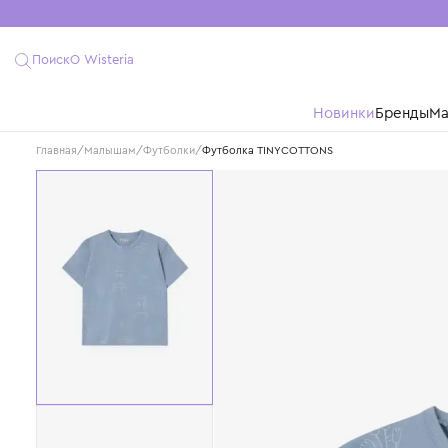
Поиск
О Wisteria
Новинки
Бре
Главная
/
Малышам
/
Футболки
/
Футболка TINYCOTTONS