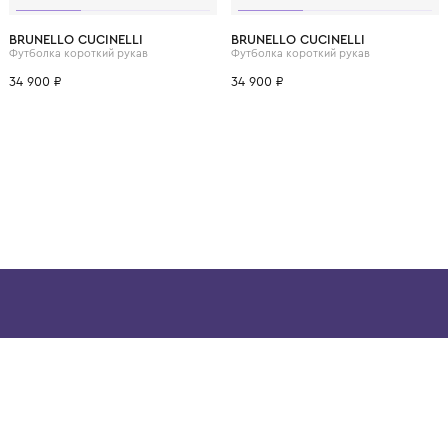
ВОЗМОЖНО, ВАМ ПОНРАВ
12 лет
12+ лет
6 лет
8 лет
10 лет
12 лет
12+ лет
6 лет
8 лет
BRUNELLO CUCINELLI
BRUNELLO CUCINELL
Футболка короткий рукав
Футболка короткий рук
34 900 ₽
34 900 ₽
ой детской одежды в
в сегмента люкс: Givenchy,