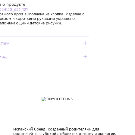
Бесплатная доставка от 15 000 ₽ по всей России
Подробнее о продукте
Арт. SS26-005-K30_656_12Y
Футболка прямого кроя выполнена из хлопка. Изделие с
круглым вырезом и короткими рукавами украшено
принтами, напоминающими детские рисунки.
Характеристики
Состав и уход