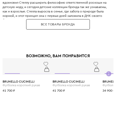
вдохновил Стеллу расширить философию ответственной роскоши на
детскую моду, и сегодня детские коллекции бренда так же узнаваемы,
как и взрослые. Стелла выросла в семье, где забота о природе была
нормой, и этот принцип она с первых дней заложила в ДНК своего
бренда. Бренд использует только инновационные экологичные
ВСЕ ТОВАРЫ БРЕНДА
материалы: органический хлопок, переработанный полиэстер, вискозу
из вторичного сырья и запатентованные веганские материалы. Яркие
принты, абстрактные узоры и смелые цветовые решения делают каждый
образ уникальным и запоминающимся. При этом одежда идеально
подходит для активных детей: мягкие трикотажные ткани не сковывают
движения, а бесшовные технологии исключают натирание. Stella
McCartney Kids создаётся небольшими партиями, соответствуя
ВОЗМОЖНО, ВАМ ПОНРАВИТСЯ
принципам slow fashion: каждая вещь остаётся актуальной не один
сезон. Выбирая Stella McCartney Kids, вы инвестируете в стиль, комфорт
и будущее планеты.
BRUNELLO CUCINELLI
BRUNELLO CUCINELLI
BRUNELL
Футболка короткий рукав
Футболка короткий рукав
Футболка
41 700 ₽
41 700 ₽
34 900 ₽