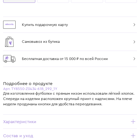
Купить подарочную карту
Самовывоз из бутика
Бесплатная доставка от 15 000 ₽ по всей России
Подробнее о продукте
Арт. TY8550-Z0434-61B_292_1Y
Для изготовления футболки с прямым низом использовали лёгкий хлопок.
Спереди на изделии расположен крупный принт с надписями. На плече
модели продуманы кнопки для удобства переодевания.
Характеристики
Состав и уход