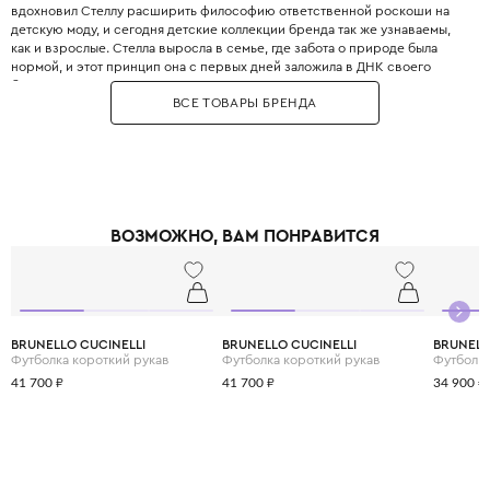
вдохновил Стеллу расширить философию ответственной роскоши на
детскую моду, и сегодня детские коллекции бренда так же узнаваемы,
как и взрослые. Стелла выросла в семье, где забота о природе была
нормой, и этот принцип она с первых дней заложила в ДНК своего
бренда. Бренд использует только инновационные экологичные
ВСЕ ТОВАРЫ БРЕНДА
материалы: органический хлопок, переработанный полиэстер, вискозу
из вторичного сырья и запатентованные веганские материалы. Яркие
принты, абстрактные узоры и смелые цветовые решения делают каждый
образ уникальным и запоминающимся. При этом одежда идеально
подходит для активных детей: мягкие трикотажные ткани не сковывают
движения, а бесшовные технологии исключают натирание. Stella
McCartney Kids создаётся небольшими партиями, соответствуя
ВОЗМОЖНО, ВАМ ПОНРАВИТСЯ
принципам slow fashion: каждая вещь остаётся актуальной не один
сезон. Выбирая Stella McCartney Kids, вы инвестируете в стиль, комфорт
и будущее планеты.
BRUNELLO CUCINELLI
BRUNELLO CUCINELLI
BRUNELL
Футболка короткий рукав
Футболка короткий рукав
Футболка
41 700 ₽
41 700 ₽
34 900 ₽