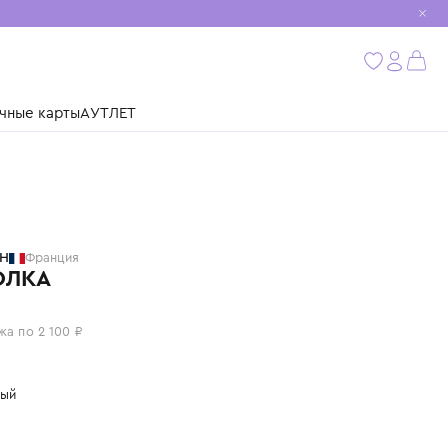
мобиль
бнее
ушки
Подарочные карты
АУТЛЕТ
BILLIEBLUSH
Франция
ФУТБОЛКА
8 400 ₽
или 4 платежа по 2 100 ₽
Цвет: розовый