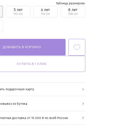
Размер
Таблица размеров
4 года
5 лет
6 лет
8 лет
104 см
110 см
116 см
128 см
10 лет
140 см
ДОБАВИТЬ В КОРЗИНУ
КУПИТЬ В 1 КЛИК
Купить подарочную карту
Самовывоз из бутика