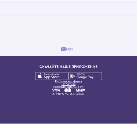
Бутик. Саввинская набережная, 13
ках, представляющий более 60 брендов сегмента люкс: Givenchy, Dolce&Gab
и навсегда становится частью прекрасного мира детс