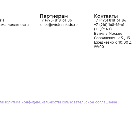
в сегмента люкс: Givenchy,
ain. Эстетика здесь воспитывает
тся частью прекрасного мира
О нас
Партнерам
Кон
О Wisteria
+7 (495) 818-61-86
+7 (49
Программа лояльности
sales@wisteriakids.ru
+7 (91
(TG/M
Бутик
Саввин
Ежедн
22:00