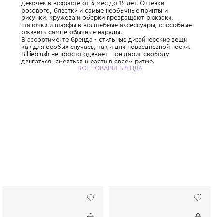
Французский бренд детской одежды и акс
девочек в возрасте от 6 мес до 12 лет. Отт
розового, блестки и самые необычные при
рисунки, кружева и оборки превращают р
шапочки и шарфы в волшебные аксессуар
оживить самые обычные наряды.
В ассортименте бренда - стильные дизайн
как для особых случаев, так и для повсед
Billieblush не просто одевает – он дарит с
двигаться, смеяться и расти в своём ритме
ВСЕ ТОВАРЫ БРЕНДА