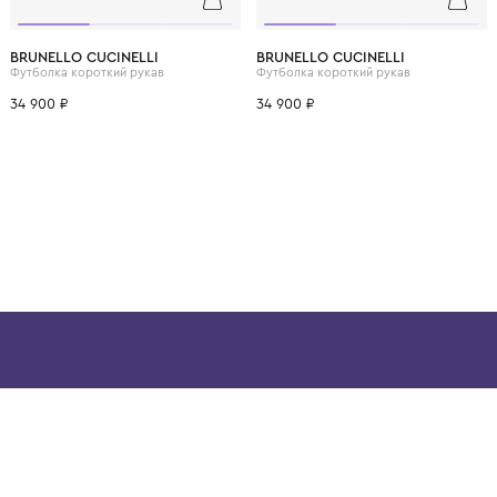
ВОЗМОЖНО, ВАМ ПОНРАВ
12 лет
12+ лет
6 лет
8 лет
10 лет
12 лет
12+ лет
6 лет
8 лет
BRUNELLO CUCINELLI
BRUNELLO CUCINELL
Футболка короткий рукав
Футболка короткий рук
34 900 ₽
34 900 ₽
ой детской одежды в