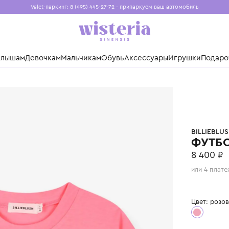
Valet-паркинг: 8 (495) 445-27-72 - припаркуем ваш авто
Бесплатная доставка при заказе от 15 000 ₽
Установите приложение, чтобы покупки были еще удо
нды
Малышам
Девочкам
Мальчикам
Обувь
Аксессуары
Игр