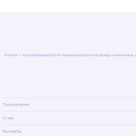
© 2025 WisteriaKids
Публична