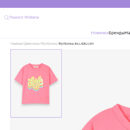
Поиск
О Wisteria
Новинки
Бре
Главная
/
Девочкам
/
Футболки
/
Футболка BILLIEBLUSH