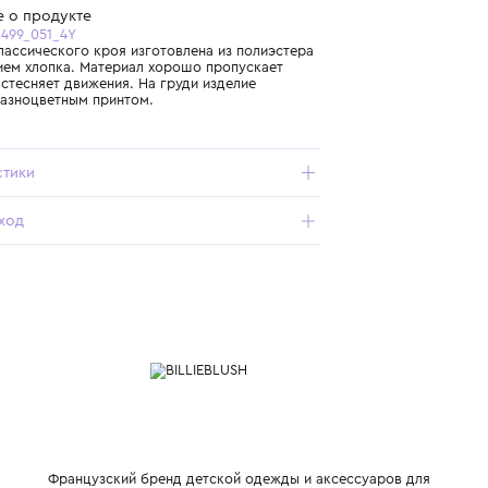
Бесплатная доставка от 15 000 ₽ по всей России
Подробнее о продукте
Арт. U21931-499_051_4Y
Футболка классического кроя изготовлена из полиэстера
с добавлением хлопка. Материал хорошо пропускает
воздух и не стесняет движения. На груди изделие
украшено разноцветным принтом.
Характеристики
Состав и уход