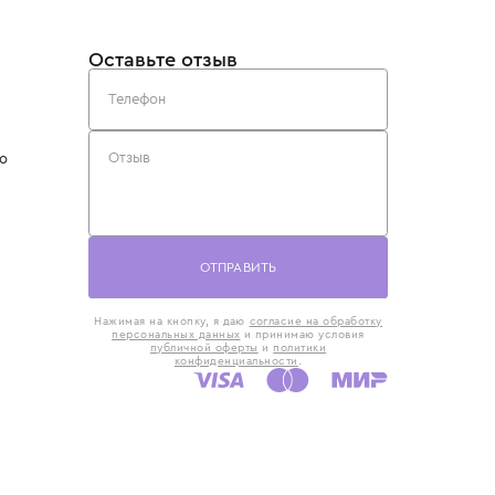
такты
Оставьте отзыв
5) 818-61-86
6) 168-16-61
AX)
 в Москве
ская наб., 13
евно с 10:00 до