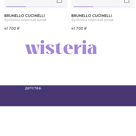
6 лет
8 лет
10 лет
12 лет
12+ лет
6 лет
8 лет
10 лет
BRUNELLO CUCINELLI
BRUNELLO CUCINELLI
Футболка короткий рукав
Футболка короткий рукав
41 700 ₽
41 700 ₽
Бутик. Саввинская набережная, 13
Wisteria — мультибрендовый бутик премиальн