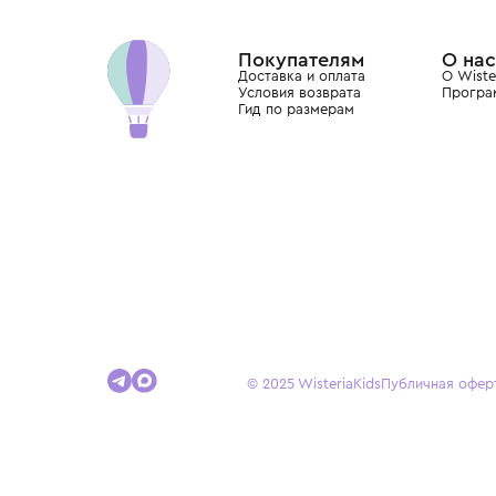
Хамовниках, представляющий более 60 брендо
Dolce&Gabbana, Giorgio Armani, Elie Saab, Balm
вкус с первых дней жизни и навсегда станови
детства.
Покупателям
Доставка и оплата
Условия возврата
Гид по размерам