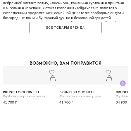
небрежной элегантностью, кашемиром, кожаными куртками и принтами
с ангелами и черепами. Детская коллекция Zadig&Voltaire является э
естественным продолжением семейной ДНК: те же свободные силуэты,
благородные ткани и бунтарский дух, но в безопасной для детей
интерпретации. Бренд использует мягкий кашемир, струящийся шёлк,
ВСЕ ТОВАРЫ БРЕНДА
органический хлопок и веганские материалы. В каждой коллекции -
узнаваемые худи с логотипом бренда, лёгкие платья с асимметричным
подолом, джинсы с потёртостями и стеганые куртки-бомберы. Все вещи
сшиты с учётом европейских стандартов безопасности: отсутствие
мелких деталей, лёгкие застёжки-липучки вместо пуговиц. Цветовая
палитра - фирменные дымчатые оттенки: серый графит, пыльная роза,
бордовый, чёрный и белый, разбавленные редкими яркими акцентами.
ВОЗМОЖНО, ВАМ ПОНРАВИТСЯ
Одежда Zadig&Voltaire идеально подходит для городских прогулок,
школы, путешествий и дружеских вечеринок.
BRUNELLO CUCINELLI
BRUNELLO CUCINELLI
BRUNELL
Футболка короткий рукав
Футболка короткий рукав
Футболка
41 700 ₽
41 700 ₽
34 900 ₽