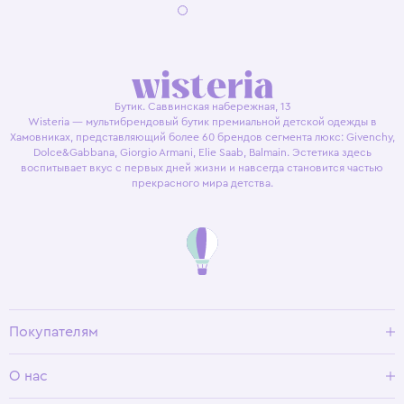
Бутик. Саввинская набережная, 13
Wisteria — мультибрендовый бутик премиальной детской одежды в
Хамовниках, представляющий более 60 брендов сегмента люкс: Givenchy,
Dolce&Gabbana, Giorgio Armani, Elie Saab, Balmain. Эстетика здесь
воспитывает вкус с первых дней жизни и навсегда становится частью
прекрасного мира детства.
Покупателям
Доставка и оплата
О нас
Условия возврата
Гид по размерам