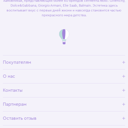
Хамовниках, представляющий более 60 брендов сегмента люкс: Givenchy,
Dolce&Gabbana, Giorgio Armani, Elie Saab, Balmain. Эстетика здесь
воспитывает вкус с первых дней жизни и навсегда становится частью
прекрасного мира детства.
Покупателям
Доставка и оплата
О нас
Условия возврата
Гид по размерам
О Wisteria
Контакты
Программа лояльности
Партнерам
Оставить отзыв