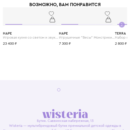
ВОЗМОЖНО, ВАМ ПОНРАВИТСЯ
HAPE
HAPE
TERRA
Игровая кухня со светом и звуком "Готовим вместе"
Игрушечные "Весы" Монстрики с брошюрой примеров на сложение и состав числа
23 400 ₽
7 300 ₽
2 800 ₽
Бутик. Саввинская набережная, 13
Wisteria — мультибрендовый бутик премиальной детской одежды в