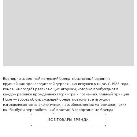
Всемирно известный немецкий бренд, признанный одним из
крупнейших производителей деревянных игрушек в мире. С 1986 года
компания создаёт развивающие игрушки, которые пробуждают в
каждом ребёнке врождённую тягу к игре и познанию. Главный принцип
Hape — забота об окружающей среде, поэтому все игрушки
изготавливаются из экологичных и возобновляемых материалов, таких
как бамбук и переработанный пластик. В ассортименте бренда
представлены десятки серий: от деревянных сортеров и пазлов для
ВСЕ ТОВАРЫ БРЕНДА
самых маленьких до сложных конструкторов и лабиринтов Quadrilla для
детей постарше. Hape также предлагает уникальные игрушки из
бамбука, включая двусто��онние мольберты и экологичные кукольные
домики на солнечной энергии. Все игрушки Hape соответствуют