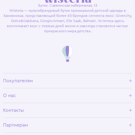
Бутик. Саввинская набережная, 13
Wisteria — мультибрендовый бутик премиальной детской одежды в
Хамовниках, представляющий более 60 брендов сегмента люкс: Givenchy,
Dolce&Gabbana, Giorgio Armani, Elie Saab, Balmain. Эстетика здесь
воспитывает вкус с первых дней жизни и навсегда становится частью
прекрасного мира детства.
Покупателям
Доставка и оплата
О нас
Условия возврата
Гид по размерам
О Wisteria
Контакты
Программа лояльности
Партнерам