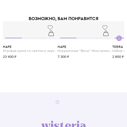
строгим международным стандартам качества и безопасности, что
подтверждается многочисленными сертификатами. Особое внимание
уделяется эргономике и дизайну: каждая игрушка не только развивает
ВОЗМОЖНО, ВАМ ПОНРАВИТСЯ
логику и моторику, но и радует глаз яркими, продуманными формами.
Помимо деревянных игрушек, Hape выпускает музыкальные
инструменты и наборы для творчества, стимулирующие всестороннее
развитие малыша. Hape — это выбор родителей, которые хотят, чтобы
игрушки их детей были безопасными, долговечными и вдохновляли на
открытия.
HAPE
HAPE
TERRA
Игровая кухня со светом и звуком "Готовим вместе"
Игрушечные "Весы" Монстрики с брошюрой примеров на сложение и состав числа
23 400 ₽
7 300 ₽
2 800 ₽