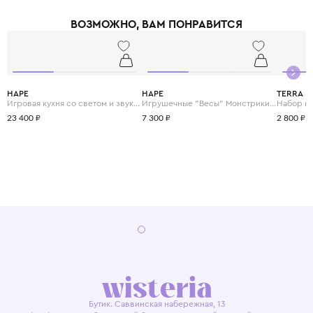
ВОЗМОЖНО, ВАМ ПОНРАВИТСЯ
HAPE
HAPE
TERRA
Игровая кухня со светом и звуком "Готовим вместе"
Игрушечные "Весы" Монстрики с брошюрой примеров на сложение и состав числа
23 400 ₽
7 300 ₽
2 800 ₽
Бутик. Саввинская набережная, 13