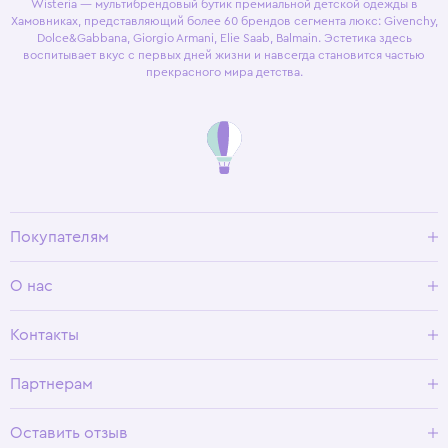
Wisteria — мультибрендовый бутик премиальной детской одежды в
Хамовниках, представляющий более 60 брендов сегмента люкс: Givenchy,
Dolce&Gabbana, Giorgio Armani, Elie Saab, Balmain. Эстетика здесь
воспитывает вкус с первых дней жизни и навсегда становится частью
прекрасного мира детства.
Покупателям
Доставка и оплата
О нас
Условия возврата
Гид по размерам
О Wisteria
Контакты
Программа лояльности
Партнерам
Оставить отзыв