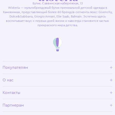
Бутик. Саввинская набережная, 13
Wisteria — мультибрендовый бутик премиальной детской одежды в
Хамовниках, представляющий более 60 брендов сегмента люкс: Givenchy,
Dolce&Gabbana, Giorgio Armani, Elie Saab, Balmain. Эстетика здесь
воспитывает вкус с первых дней жизни и навсегда становится частью
прекрасного мира детства.
Покупателям
Доставка и оплата
О нас
Условия возврата
Гид по размерам
О Wisteria
Контакты
Программа лояльности
Партнерам