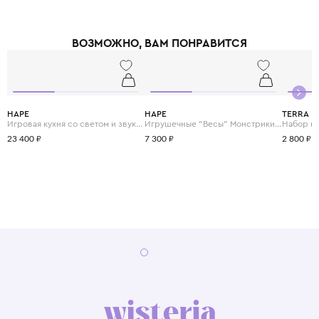
ВОЗМОЖНО, ВАМ ПОНРАВИТСЯ
HAPE
HAPE
TERRA
Игровая кухня со светом и звуком "Готовим вместе"
Игрушечные "Весы" Монстрики с брошюрой примеров на сложение и состав числа
23 400 ₽
7 300 ₽
2 800 ₽