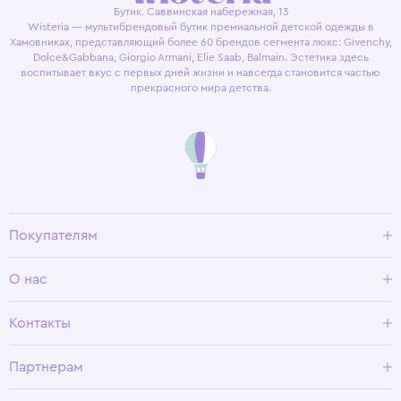
Бутик. Саввинская набережная, 13
Wisteria — мультибрендовый бутик премиальной детской одежды в
Хамовниках, представляющий более 60 брендов сегмента люкс: Givenchy,
Dolce&Gabbana, Giorgio Armani, Elie Saab, Balmain. Эстетика здесь
воспитывает вкус с первых дней жизни и навсегда становится частью
прекрасного мира детства.
Покупателям
Доставка и оплата
О нас
Условия возврата
Гид по размерам
О Wisteria
Контакты
Программа лояльности
Партнерам