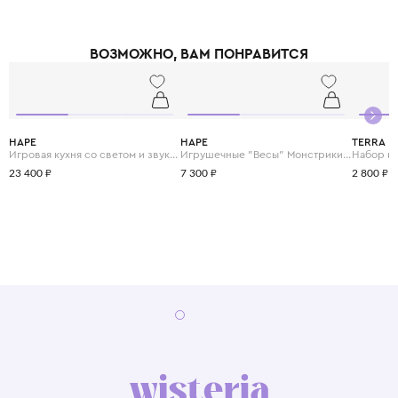
ВОЗМОЖНО, ВАМ ПОНРАВИТСЯ
HAPE
HAPE
TERRA
Игровая кухня со светом и звуком "Готовим вместе"
Игрушечные "Весы" Монстрики с брошюрой примеров на сложение и состав числа
23 400 ₽
7 300 ₽
2 800 ₽