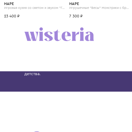
HAPE
HAPE
Игровая кухня со светом и звуком "Готовим вместе"
23 400 ₽
7 300 ₽
Бутик. Саввинская набережная, 13
Wisteria — мультибрендовый бутик премиальн
Хамовниках, представляющий более 60 брендо
Dolce&Gabbana, Giorgio Armani, Elie Saab, Balm
вкус с первых дней жизни и навсегда станови
детства.