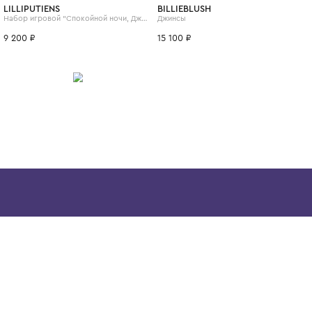
ИТСЯ
4 года
LILLIPUTIENS
BILLIEBLUSH
" в тубе
Набор игровой "Спокойной ночи, Джо"
Джинсы
9 200 ₽
15 100 ₽
Скачайте наше
приложение