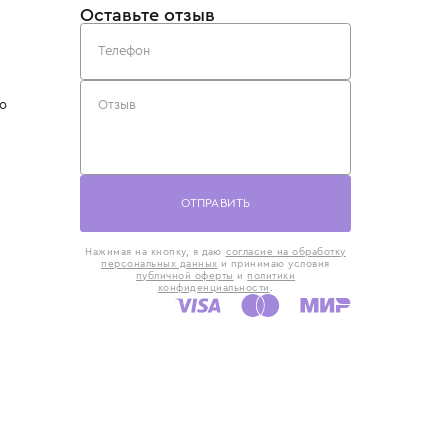
такты
Оставьте отзыв
5) 818-61-86
6) 168-16-61
AX)
 в Москве
ская наб., 13
евно с 10:00 до
ОТПРАВИТЬ