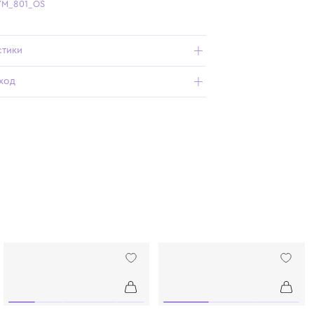
Бесплатная доставка от 15 000 ₽ по всей России
Подробнее о продукте
Арт. 15867-YM_801_OS
Характеристики
Состав и уход