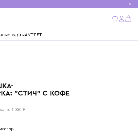
мобиль
бнее
ушки
Подарочные карты
АУТЛЕТ
YUME
ИГРУШКА-
ФИГУРКА: "СТИЧ" С КОФЕ
4 200 ₽
или 4 платежа по 1 050 ₽