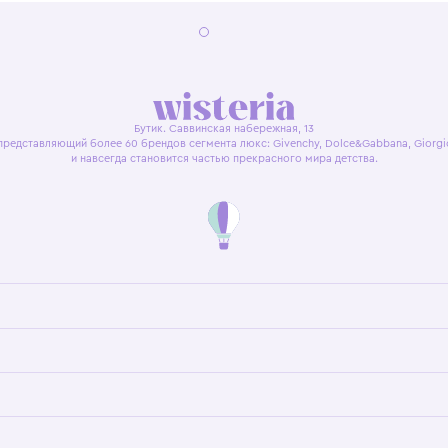
я оферта
Политика конфиденциальности
Пользовательское согл
Бутик. Саввинская набережная, 13
ках, представляющий более 60 брендов сегмента люкс: Givenchy, Dolce&Gab
и навсегда становится частью прекрасного мира детс