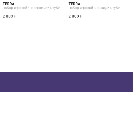
ВОЗМОЖНО, ВАМ ПОНРАВ
TERRA
TERRA
Игрушечные "Весы" Монстрики с брошюрой примеров на сложение и состав числа
Набор игровой "Насекомые" в тубе
Набор игровой "Лошади
2 800 ₽
2 800 ₽
ой детской одежды в
в сегмента люкс: Givenchy,
ain. Эстетика здесь воспитывает
тся частью прекрасного мира