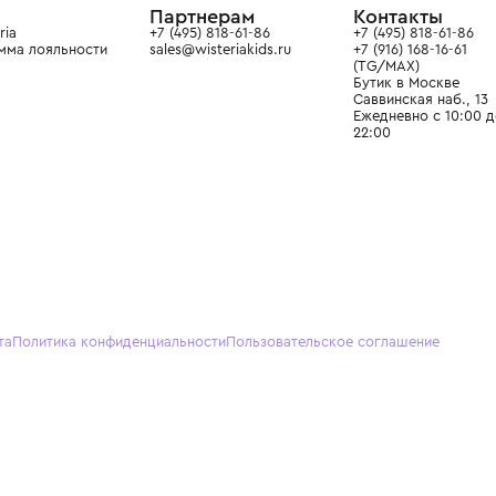
О нас
Партнерам
Кон
О Wisteria
+7 (495) 818-61-86
+7 (49
Программа лояльности
sales@wisteriakids.ru
+7 (91
(TG/M
Бутик
Саввин
Ежедн
22:00