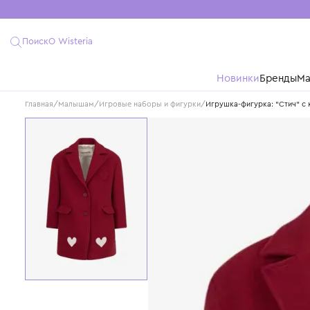
Поиск
О Wisteria
Новинки
Бре
Главная
/
Малышам
/
Игровые наборы и фигурки
/
Игрушка-фигурка: "