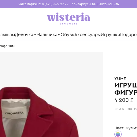
Valet-паркинг: 8 (495) 445-27-72 - припаркуем ваш авто
Бесплатная доставка при заказе от 15 000 ₽
Установите приложение, чтобы покупки были еще удо
нды
Малышам
Девочкам
Мальчикам
Обувь
Аксессуары
Игр
Стич" с кофе YuME