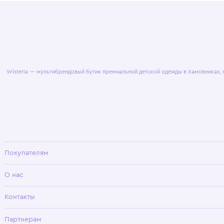
© 2025 WisteriaKids
Публична
Wisteria — мультибрендовый бутик премиальной детской одежды в Хамовни