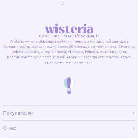
Бутик. Саввинская набережная, 13
Wisteria — мультибрендовый бутик премиальной детской одежды в
Хамовниках, представляющий более 60 брендов сегмента люкс: Givenchy,
Dolce&Gabbana, Giorgio Armani, Elie Saab, Balmain. Эстетика здесь
воспитывает вкус с первых дней жизни и навсегда становится частью
прекрасного мира детства.
Покупателям
Доставка и оплата
О нас
Условия возврата
Гид по размерам