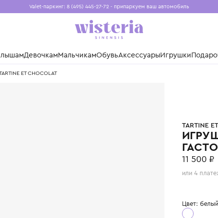
Valet-паркинг: 8 (495) 445-27-72 - припаркуем ваш авто
Бесплатная доставка при заказе от 15 000 ₽
Установите приложение, чтобы покупки были еще удо
нды
Малышам
Девочкам
Мальчикам
Обувь
Аксессуары
Игр
ух 25см TARTINE ET CHOCOLAT