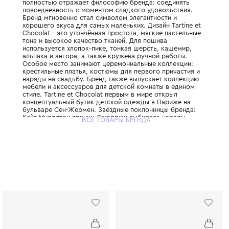
Легендарный французский бренд детской
класса люкс, основанный в 1977 году Катр
Название переводится как «Бутерброд и ш
полностью отражает философию бренда: 
повседневность с моментом сладкого удо
Бренд мгновенно стал символом элегантно
хорошего вкуса для самых маленьких. Диза
Chocolat - это утончённая простота, мягк
тона и высокое качество тканей. Для поши
используется хлопок-пике, тонкая шерсть
альпака и ангора, а также кружева ручной
Особое место занимают церемониальные 
крестильные платья, костюмы для первого
наряды на свадьбу. Бренд также выпускае
мебели и аксессуаров для детской комнат
стиле. Tartine et Chocolat первым в мире 
концептуальный бутик детской одежды в 
бульваре Сен-Жермен. Звёздные поклонни
Кейт Миддлтон принцу Джорджу выбирала
ВСЕ ТОВАРЫ БРЕНДА
именно Tartine et Chocolat. Выбирая Tartine
вы приобщаете своего ребёнка к истинной