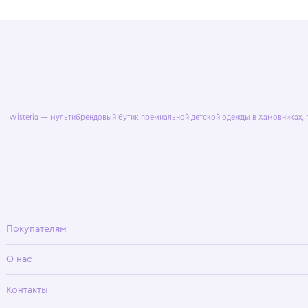
© 2025 WisteriaKids
Публична