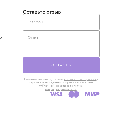
такты
Оставьте отзыв
5) 818-61-86
6) 168-16-61
AX)
 в Москве
ская наб., 13
евно с 10:00 до