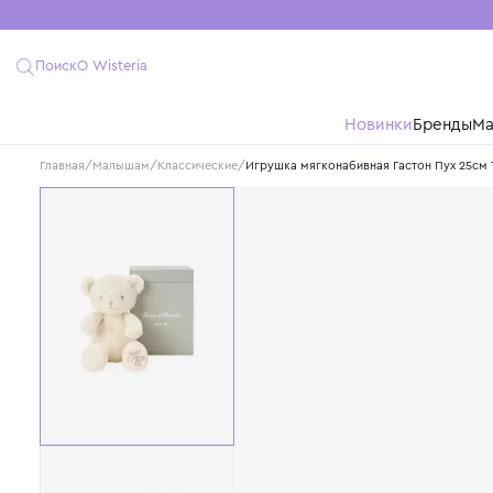
Поиск
О Wisteria
Новинки
Бре
Главная
/
Малышам
/
Классические
/
Игрушка мягконабивная Гастон П