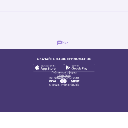
Бутик. Саввинская набережная, 13
ках, представляющий более 60 брендов сегмента люкс: Givenchy, Dolce&Gab
и навсегда становится частью прекрасного мира детс