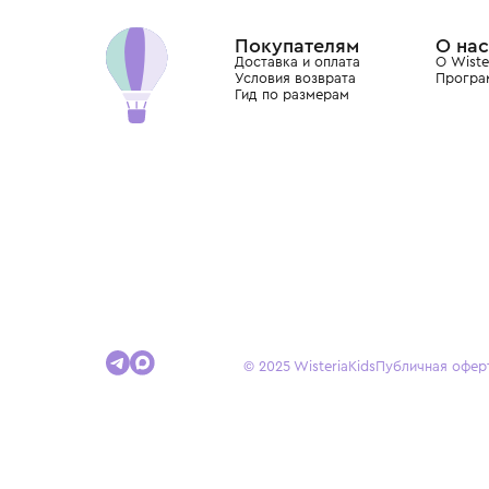
Dolce&Gabbana, Giorgio Armani, Elie Saab, Balm
вкус с первых дней жизни и навсегда станови
детства.
Покупателям
Доставка и оплата
Условия возврата
Гид по размерам