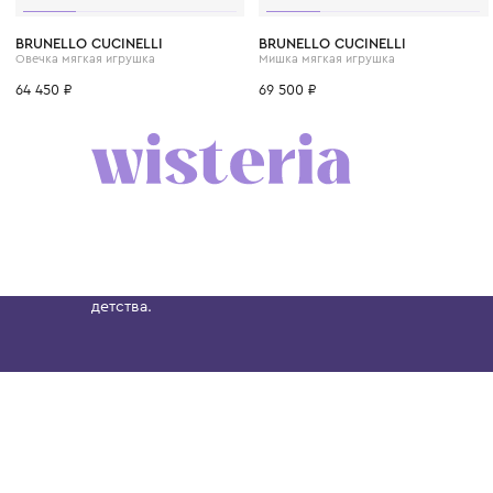
BRUNELLO CUCINELLI
BRUNELLO CUCINELLI
Овечка мягкая игрушка
Мишка мягкая игрушка
64 450 ₽
69 500 ₽
Бутик. Саввинская набережная, 13
Wisteria — мультибрендовый бутик премиальн
Хамовниках, представляющий более 60 брендо