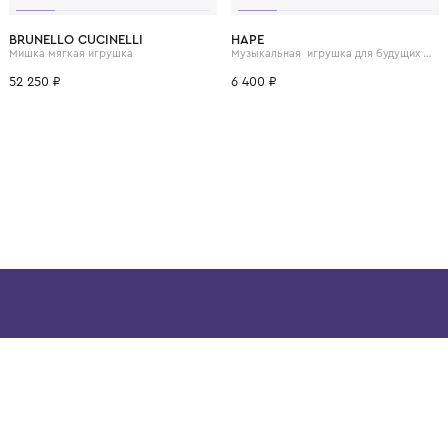
ВОЗМОЖНО, ВАМ ПОНРАВ
BRUNELLO CUCINELLI
HAPE
Мишка мягкая игрушка
52 250 ₽
6 400 ₽
ой детской одежды в
в сегмента люкс: Givenchy,