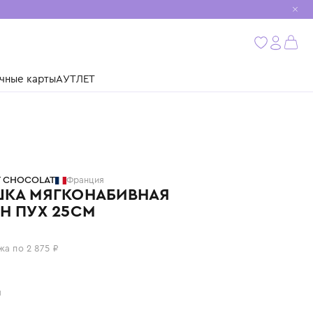
мобиль
бнее
ушки
Подарочные карты
АУТЛЕТ
TARTINE ET CHOCOLAT
Франция
ИГРУШКА МЯГКОНАБИВНАЯ
ГАСТОН ПУХ 25СМ
11 500 ₽
или 4 платежа по 2 875 ₽