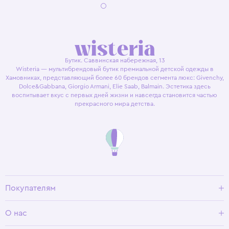
Бутик. Саввинская набережная, 13
Wisteria — мультибрендовый бутик премиальной детской одежды в
Хамовниках, представляющий более 60 брендов сегмента люкс: Givenchy,
Dolce&Gabbana, Giorgio Armani, Elie Saab, Balmain. Эстетика здесь
воспитывает вкус с первых дней жизни и навсегда становится частью
прекрасного мира детства.
Покупателям
Доставка и оплата
О нас
Условия возврата
Гид по размерам