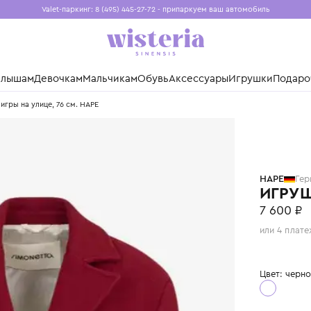
Valet-паркинг: 8 (495) 445-27-72 - припаркуем ваш авто
Бесплатная доставка при заказе от 15 000 ₽
Установите приложение, чтобы покупки были еще удо
нды
Малышам
Девочкам
Мальчикам
Обувь
Аксессуары
Игр
мяч для игры на улице, 76 см. HAPE