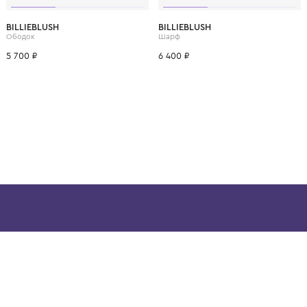
ВОЗМОЖНО, ВАМ ПОНРАВ
BILLIEBLUSH
BILLIEBLUSH
Ободок
Шарф
5 700 ₽
6 400 ₽
ой детской одежды в
в сегмента люкс: Givenchy,