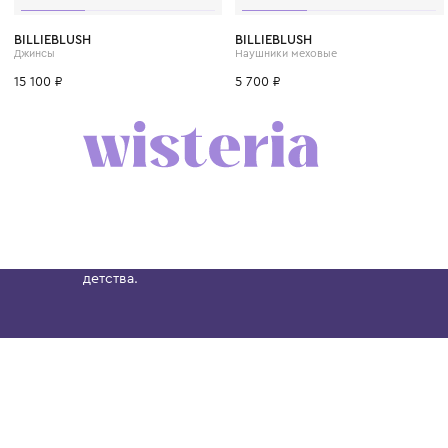
4 года
6 лет
8 лет
10 лет
12 лет
BILLIEBLUSH
BILLIEBLUSH
Джинсы
Наушники меховые
15 100 ₽
5 700 ₽
Бутик. Саввинская набережная, 13
Wisteria — мультибрендовый бутик премиальн
Хамовниках, представляющий более 60 брендо