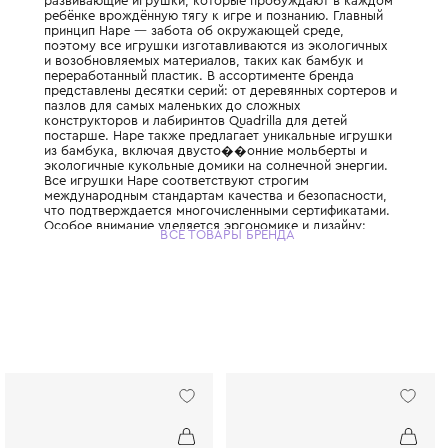
Всемирно известный немецкий бренд, при
одним из крупнейших производителей дер
игрушек в мире. С 1986 года компания соз
развивающие игрушки, которые пробужда
ребёнке врождённую тягу к игре и познан
принцип Hape — забота об окружающей с
поэтому все игрушки изготавливаются из 
и возобновляемых материалов, таких как 
переработанный пластик. В ассортименте 
представлены десятки серий: от деревянн
пазлов для самых маленьких до сложных
конструкторов и лабиринтов Quadrilla для
постарше. Hape также предлагает уникал
из бамбука, включая двусто��онние мол
экологичные кукольные домики на солнечн
Все игрушки Hape соответствуют строгим
международным стандартам качества и бе
что подтверждается многочисленными сер
Особое внимание уделяется эргономике и 
ВСЕ ТОВАРЫ БРЕНДА
каждая игрушка не только развивает логи
моторику, но и радует глаз яркими, прод