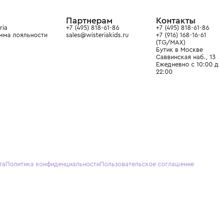
ain. Эстетика здесь воспитывает
тся частью прекрасного мира
О нас
Партнерам
Кон
О Wisteria
+7 (495) 818-61-86
+7 (49
Программа лояльности
sales@wisteriakids.ru
+7 (91
(TG/M
Бутик
Саввин
Ежедн
22:00