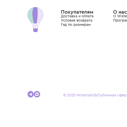
Dolce&Gabbana, Giorgio Armani, Elie Saab, Balm
вкус с первых дней жизни и навсегда станови
детства.
Покупателям
Доставка и оплата
Условия возврата
Гид по размерам