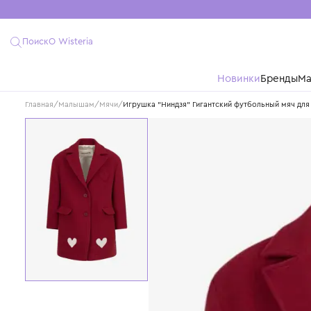
Поиск
О Wisteria
Новинки
Бре
Главная
/
Малышам
/
Мячи
/
Игрушка "Ниндзя" Гигантский футбольный 