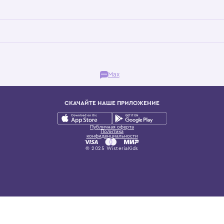
Бутик. Саввинская набережная, 13
ках, представляющий более 60 брендов сегмента люкс: Givenchy, Dolce&Gab
и навсегда становится частью прекрасного мира детс