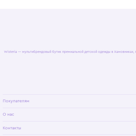
© 2025 WisteriaKids
Публична