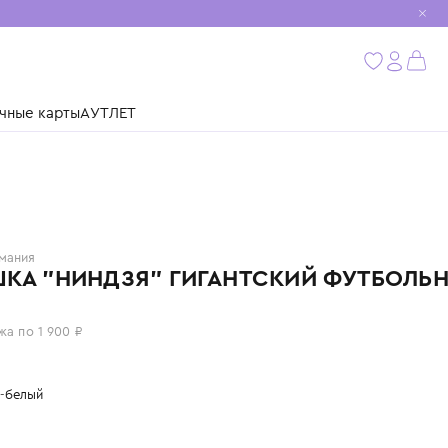
мобиль
бнее
ушки
Подарочные карты
АУТЛЕТ
HAPE
Германия
ИГРУШКА "НИНДЗЯ" ГИГАНТСКИЙ 
7 600 ₽
или 4 платежа по 1 900 ₽
Цвет: черно-белый