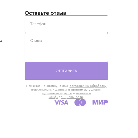
такты
Оставьте отзыв
5) 818-61-86
6) 168-16-61
AX)
 в Москве
ская наб., 13
евно с 10:00 до