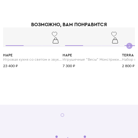
ВОЗМОЖНО, ВАМ ПОНРАВИТСЯ
HAPE
HAPE
TERRA
Игровая кухня со светом и звуком "Готовим вместе"
Игрушечные "Весы" Монстрики с брошюрой примеров на сложение и состав числа
23 400 ₽
7 300 ₽
2 800 ₽