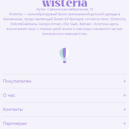
Бутик. Саввинская набережная, 13
Wisteria — мультибрендовый бутик премиальной детской одежды в
Хамовниках, представляющий более 60 брендов сегмента люкс: Givenchy,
Dolce&Gabbana, Giorgio Armani, Elie Saab, Balmain. Эстетика здесь
воспитывает вкус с первых дней жизни и навсегда становится частью
прекрасного мира детства.
Покупателям
Доставка и оплата
О нас
Условия возврата
Гид по размерам
О Wisteria
Контакты
Программа лояльности
Партнерам