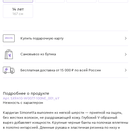
14 лет
167 см
Купить подарочную карту
Самовывоз из бутика
Бесплатная доставка от 15 000 ₽ по всей России
Подробнее о продукте
Арт. SX9A10-W0077-100NE_001_4Y
Нежность с характером
Кардиган Simonetta выполнен из мягкой шерсти — приятной на ощупь,
без жестких волокон, не раздражающей кожу. Глубокий V-образный
вырез добавляет изящности. Крупные черные банты на полочках вплетены
в полотно интарсией. Длинные рукава и эластичная резинка по низу и