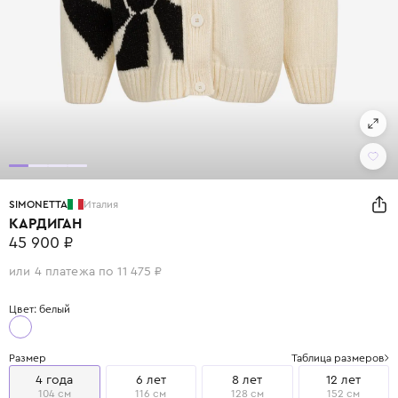
SIMONETTA
Италия
КАРДИГАН
45 900 ₽
или 4 платежа по 11 475 ₽
Цвет: белый
Размер
Таблица размеров
4 года
6 лет
8 лет
12 лет
104 см
116 см
128 см
152 см