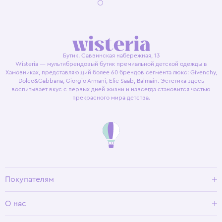
Бутик. Саввинская набережная, 13
Wisteria — мультибрендовый бутик премиальной детской одежды в
Хамовниках, представляющий более 60 брендов сегмента люкс: Givenchy,
Dolce&Gabbana, Giorgio Armani, Elie Saab, Balmain. Эстетика здесь
воспитывает вкус с первых дней жизни и навсегда становится частью
прекрасного мира детства.
Покупателям
Доставка и оплата
О нас
Условия возврата
Гид по размерам
О Wisteria