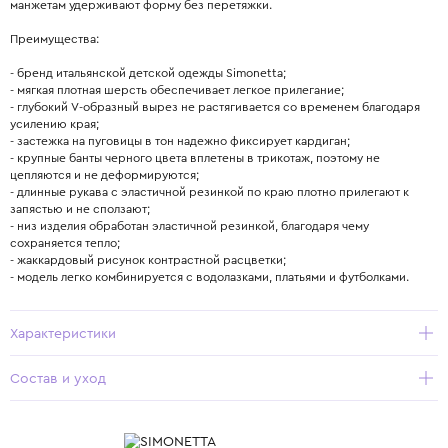
манжетам удерживают форму без перетяжки.
Преимущества:
- бренд итальянской детской одежды Simonetta;
- мягкая плотная шерсть обеспечивает легкое прилегание;
- глубокий V-образный вырез не растягивается со временем благодаря
усилению края;
- застежка на пуговицы в тон надежно фиксирует кардиган;
- крупные банты черного цвета вплетены в трикотаж, поэтому не
цепляются и не деформируются;
- длинные рукава с эластичной резинкой по краю плотно прилегают к
запястью и не сползают;
- низ изделия обработан эластичной резинкой, благодаря чему
сохраняется тепло;
- жаккардовый рисунок контрастной расцветки;
- модель легко комбинируется с водолазками, платьями и футболками.
Характеристики
Состав и уход