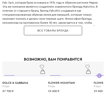
Falc SpA, которая была основана в 1974 году в обувном регионе Марке.
Эта же компания является создателем знаменитого бренда Naturino. В
отличие от старшего брата, бренд Falcotto создавался как
специализированная обувная линия для малышей, которые только
начинают ползать и делать свои первые шаги. Философия бренда,
неизменная на протяжении более 30 лет, заключается в том, чтобы
«сопровождать развитие ребенка с его первых шагов». При разработке
ВСЕ ТОВАРЫ БРЕНДА
моделей производитель опирается на рекомендации детских врачей-
ортопедов и педиатров. Обувь Falcotto отличается исключительной
мягкостью и гибкостью - именно такими качествами должна обладать
идеальная обувь для малышей: герметичная задняя часть обеспечивает
надежную фиксацию пяточки, способствуя правильной постановке
стопы. Для создания обуви используются только лучшие материалы,
которые проходят строгие испытания и являются гипоаллергенными.
ВОЗМОЖНО, ВАМ ПОНРАВИТСЯ
Важно, что обувь Falcotto производится исключительно в размерном
ряду с 18 по 26, чтобы идеально соответствовать анатомии самых
маленьких ножек. При этом инновационные технологии и анатомическая
конструкция сочетаются с ярким дизайном и следованием модным
трендам. Мягкая кожа, легкая подошва и удобные застежки-липучки
делают каждую прогулку комфортной и приятной для ребенка. Выбирая
DOLCE & GABBANA
FLOWER MOUNTAIN
FLOWER
обувь Falcotto, вы дарите своему малышу не просто красивую вещь, а
Кеды
Кеды
Кеды
заботу о здоровье его ножек и свободу для его первых открытий.
47 700 ₽
19 400 ₽
19 400 ₽