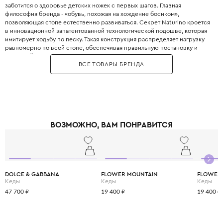
заботится о здоровье детских ножек с первых шагов. Главная
философия бренда - «обувь, похожая на хождение босиком»,
позволяющая стопе естественно развиваться. Секрет Naturino кроется
в инновационной запатентованной технологической подошве, которая
имитирует ходьбу по песку. Такая конструкция распределяет нагрузку
равномерно по всей стопе, обеспечивая правильную постановку и
здоровый рост. Внутренняя анатомическая стелька выполнена из
ВСЕ ТОВАРЫ БРЕНДА
дышащей натуральной кожи и обладает антибактериальными
свойствами. Задник обуви достаточно жёсткий для фиксации пяточки, но
при этом мягко облегает ножку, не натирая. Для создания Naturino
используется исключительно высококачественная кожа премиум-
сегмента, прошедшая строгие испытания на безопасность. Модели для
малышей оснащены широким раскрытием и удобными застёжками-
липучками, что позволяет легко обувать даже самых непослушных детей.
ВОЗМОЖНО, ВАМ ПОНРАВИТСЯ
Бренд предлагает элегантные туфли, стильные кроссовки, сапоги и
нарядные сандалии для мальчиков и девочек. Выбирая Naturino, вы
дарите своему ребёнку свободу активных игр без вреда для здоровья,
ведь качественная обувь - это фундамент правильного развития опорно-
двигательного аппарата.
DOLCE & GABBANA
FLOWER MOUNTAIN
FLOWER
Кеды
Кеды
Кеды
47 700 ₽
19 400 ₽
19 400 ₽