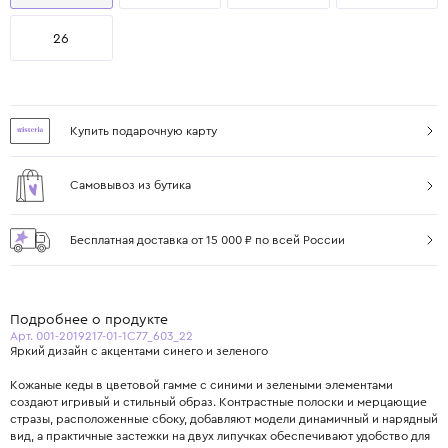
26
Купить подарочную карту
Самовывоз из бутика
Бесплатная доставка от 15 000 ₽ по всей России
Подробнее о продукте
Арт. 001-2019217-01-1C77_603_22
Яркий дизайн с акцентами синего и зеленого
Кожаные кеды в цветовой гамме с синими и зелеными элементами
создают игривый и стильный образ. Контрастные полоски и мерцающие
стразы, расположенные сбоку, добавляют модели динамичный и нарядный
вид, а практичные застежки на двух липучках обеспечивают удобство для