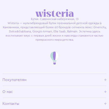
Бутик. Саввинская набережная, 13
Wisteria — мультибрендовый бутик премиальной детской одежды в
Хамовниках, представляющий более 60 брендов сегмента люкс: Givenchy,
Dolce&Gabbana, Giorgio Armani, Elie Saab, Balmain. Эстетика здесь
воспитывает вкус с первых дней жизни и навсегда становится частью
прекрасного мира детства.
Покупателям
Доставка и оплата
О нас
Условия возврата
Гид по размерам
О Wisteria
Контакты
Программа лояльности