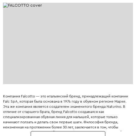
Компания Falcotto — это итальянский бренд, принадлежащий компании
Falc SpA, которая была основана в 1974 году в обувном регионе Марке.
Эта же компания является создателем знаменитого бренда Naturino. В
отличие от старшего брата, бренд Falcotto создавался как
специализированная обувная линия для малышей, которые только
начинают ползать и делать свои первые шаги. Философия бренда,
неизменная на протяжении более 30 лет, заключается в том, чтобы
«сопровождать развитие ребенка с его первых шагов». При разработке