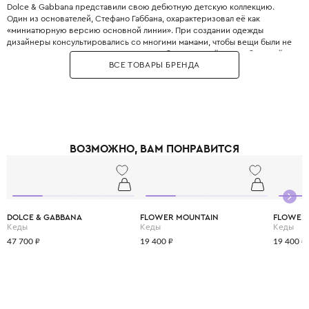
Dolce & Gabbana представили свою дебютную детскую коллекцию.
Один из основателей, Стефано Габбана, охарактеризовал её как
«миниатюрную версию основной линии». При создании одежды
дизайнеры консультировались со многими мамами, чтобы вещи были не
только стильными, но и максимально удобными. Дизайнеры с большой
ВСЕ ТОВАРЫ БРЕНДА
любовью и вниманием перенесли в детский гардероб все коды
взрослой моды: яркие цветочные принты, благородное кружево,
королевские короны, леопардовые узоры и виртуозную филигранную
вышивку, часто выполненную вручную.
Одежда Dolce & Gabbana — это не просто способ выглядеть красиво.
Это возможность подчеркнуть яркую индивидуальность вашего
ребёнка, с ранних лет привить ему уверенность в себе и хороший вкус,
ВОЗМОЖНО, ВАМ ПОНРАВИТСЯ
а главное - сделать его детство по-настоящему незабываемым и
стильным.
DOLCE & GABBANA
FLOWER MOUNTAIN
FLOWER
Кеды
Кеды
Кеды
47 700 ₽
19 400 ₽
19 400 ₽