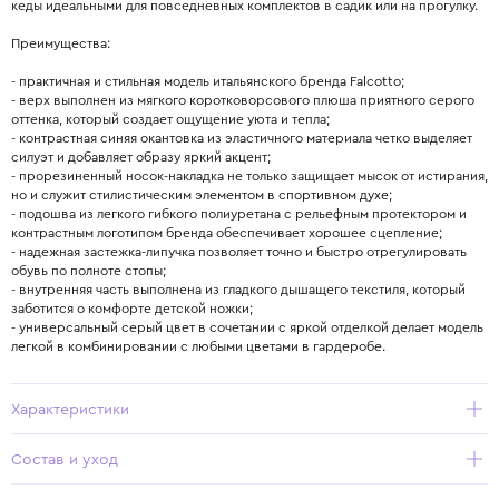
кеды идеальными для повседневных комплектов в садик или на прогулку.
Преимущества:
- практичная и стильная модель итальянского бренда Falcotto;
- верх выполнен из мягкого коротковорсового плюша приятного серого
оттенка, который создает ощущение уюта и тепла;
- контрастная синяя окантовка из эластичного материала четко выделяет
силуэт и добавляет образу яркий акцент;
- прорезиненный носок-накладка не только защищает мысок от истирания,
но и служит стилистическим элементом в спортивном духе;
- подошва из легкого гибкого полиуретана с рельефным протектором и
контрастным логотипом бренда обеспечивает хорошее сцепление;
- надежная застежка-липучка позволяет точно и быстро отрегулировать
обувь по полноте стопы;
- внутренняя часть выполнена из гладкого дышащего текстиля, который
заботится о комфорте детской ножки;
- универсальный серый цвет в сочетании с яркой отделкой делает модель
легкой в комбинировании с любыми цветами в гардеробе.
Характеристики
Состав и уход