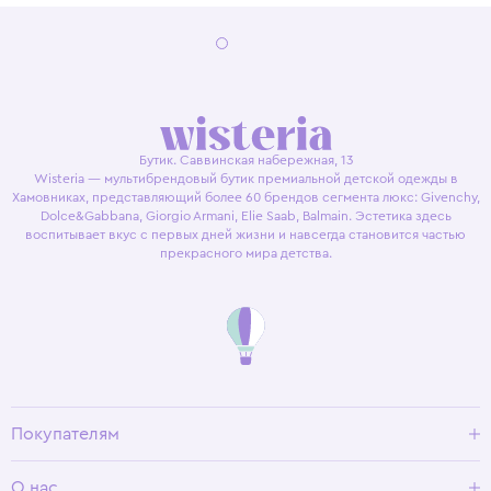
Бутик. Саввинская набережная, 13
Wisteria — мультибрендовый бутик премиальной детской одежды в
Хамовниках, представляющий более 60 брендов сегмента люкс: Givenchy,
Dolce&Gabbana, Giorgio Armani, Elie Saab, Balmain. Эстетика здесь
воспитывает вкус с первых дней жизни и навсегда становится частью
прекрасного мира детства.
Покупателям
Доставка и оплата
О нас
Условия возврата