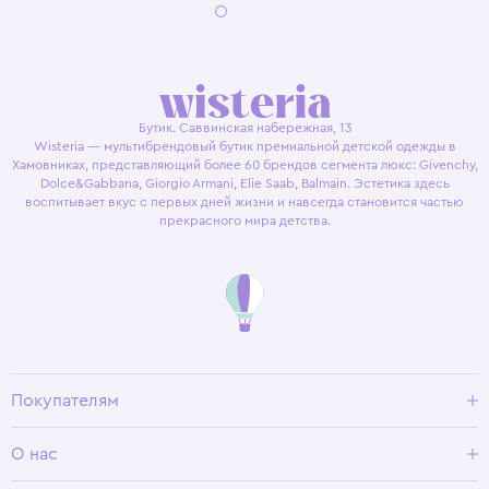
Бутик. Саввинская набережная, 13
Wisteria — мультибрендовый бутик премиальной детской одежды в
Хамовниках, представляющий более 60 брендов сегмента люкс: Givenchy,
Dolce&Gabbana, Giorgio Armani, Elie Saab, Balmain. Эстетика здесь
воспитывает вкус с первых дней жизни и навсегда становится частью
прекрасного мира детства.
Покупателям
Доставка и оплата
О нас
Условия возврата
Гид по размерам