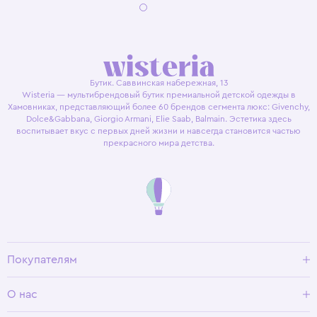
Бутик. Саввинская набережная, 13
Wisteria — мультибрендовый бутик премиальной детской одежды в
Хамовниках, представляющий более 60 брендов сегмента люкс: Givenchy,
Dolce&Gabbana, Giorgio Armani, Elie Saab, Balmain. Эстетика здесь
воспитывает вкус с первых дней жизни и навсегда становится частью
прекрасного мира детства.
Покупателям
Доставка и оплата
О нас
Условия возврата
Гид по размерам