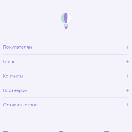
Покупателям
Доставка и оплата
О нас
Условия возврата
Гид по размерам
О Wisteria
Контакты
Программа лояльности
Партнерам
Оставить отзыв