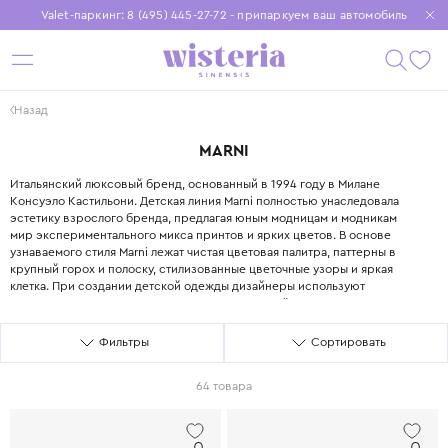
Valet-паркинг: 8 (495) 445-27-72 - припаркуем ваш автомобиль
Бесплатная доставка при заказе от 15 000 ₽
Установите приложение, чтобы покупки были еще удобнее
Назад
MARNI
MARNI
Итальянский люксовый бренд, основанный в 1994 году в Милане
Консуэло Кастильони. Детская линия Marni полностью унаследовала
эстетику взрослого бренда, предлагая юным модницам и модникам
мир экспериментального микса принтов и ярких цветов. В основе
узнаваемого стиля Marni лежат чистая цветовая палитра, паттерны в
крупный горох и полоску, стилизованные цветочные узоры и яркая
клетка. При создании детской одежды дизайнеры используют
высококачественные ткани, такие как хлопок, шёлк, натуральная
шерсть и даже тафта. Ассортимент Marni Kids, рассчитанный на детей
от 2 до 12 лет, включает платья, футболки, кофты и брюки для создания
Фильтры
Сортировать
уникальных образов. Вещи Marni отличаются нестандартными
силуэтами и любовью к объёмным формам, что придаёт детской
64 товара
одежде взрослый, архитектурный шик. В 2016 году пост креативного
директора занял Франческо Риссо, который развивает наследие
бренда, добавляя ему актуальности и современного звучания.
Дизайнеры Marni часто обращаются к теме природы и детства,