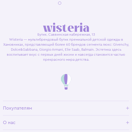
Бутик. Саввинская набережная, 13
Wisteria — мультибрендовый бутик премиальной детской одежды в
Хамовниках, представляющий более 60 брендов сегмента люкс: Givenchy,
Dolce&Gabbana, Giorgio Armani, Elie Saab, Balmain. Эстетика здесь
воспитывает вкус с первых дней жизни и навсегда становится частью
прекрасного мира детства.
Покупателям
Доставка и оплата
О нас
Условия возврата
Гид по размерам