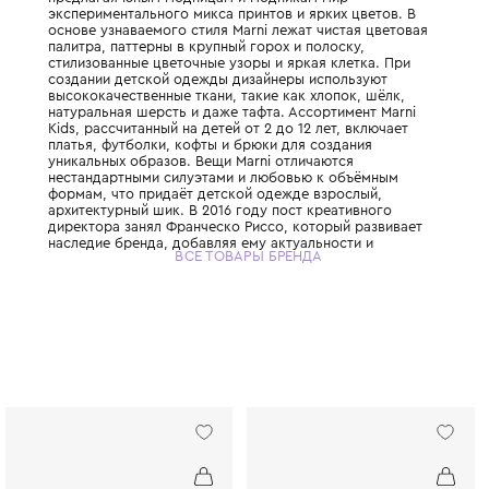
Итальянский люксовый бренд, основанный 
Милане Консуэло Кастильони. Детская лини
полностью унаследовала эстетику взросло
предлагая юным модницам и модникам ми
экспериментального микса принтов и ярких
основе узнаваемого стиля Marni лежат чис
палитра, паттерны в крупный горох и поло
стилизованные цветочные узоры и яркая к
создании детской одежды дизайнеры испо
высококачественные ткани, такие как хлоп
натуральная шерсть и даже тафта. Ассорти
Kids, рассчитанный на детей от 2 до 12 лет
платья, футболки, кофты и брюки для соз
уникальных образов. Вещи Marni отличают
нестандартными силуэтами и любовью к 
формам, что придаёт детской одежде взр
архитектурный шик. В 2016 году пост креа
директора занял Франческо Риссо, которы
наследие бренда, добавляя ему актуально
ВСЕ ТОВАРЫ БРЕНДА
современного звучания. Дизайнеры Marni 
обращаются к теме природы и детства, по
одежде можно встретить забавные рисунк