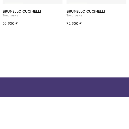
ВОЗМОЖНО, ВАМ ПОНРАВ
12 лет
12+ лет
6 лет
8 лет
10 лет
12 лет
12+ лет
6 лет
8 лет
BRUNELLO CUCINELLI
BRUNELLO CUCINELL
Толстовка
Толстовка
53 900 ₽
72 900 ₽
ой детской одежды в
в сегмента люкс: Givenchy,