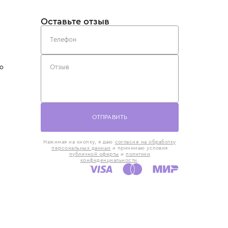
такты
Оставьте отзыв
5) 818-61-86
6) 168-16-61
AX)
 в Москве
ская наб., 13
евно с 10:00 до