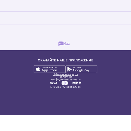
Бутик. Саввинская набережная, 13
ках, представляющий более 60 брендов сегмента люкс: Givenchy, Dolce&Gab
и навсегда становится частью прекрасного мира детс