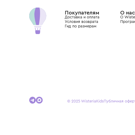
Dolce&Gabbana, Giorgio Armani, Elie Saab, Balm
вкус с первых дней жизни и навсегда станови
детства.
Покупателям
Доставка и оплата
Условия возврата
Гид по размерам