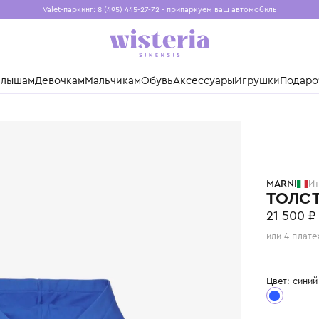
Valet-паркинг: 8 (495) 445-27-72 - припаркуем ваш авто
Бесплатная доставка при заказе от 15 000 ₽
Установите приложение, чтобы покупки были еще удо
нды
Малышам
Девочкам
Мальчикам
Обувь
Аксессуары
Игр