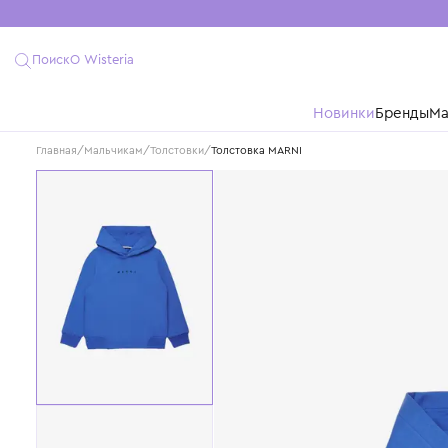
Поиск
О Wisteria
Новинки
Бре
Главная
/
Мальчикам
/
Толстовки
/
Толстовка MARNI