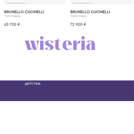
6 лет
8 лет
10 лет
12 лет
12+ лет
6 лет
8 лет
10 лет
BRUNELLO CUCINELLI
BRUNELLO CUCINELLI
Толстовка
Толстовка
65 700 ₽
72 900 ₽
Бутик. Саввинская набережная, 13
Wisteria — мультибрендовый бутик премиальн
Хамовниках, представляющий более 60 брендо