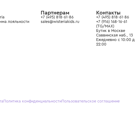
ain. Эстетика здесь воспитывает
тся частью прекрасного мира
О нас
Партнерам
Кон
О Wisteria
+7 (495) 818-61-86
+7 (49
Программа лояльности
sales@wisteriakids.ru
+7 (91
(TG/M
Бутик
Саввин
Ежедн
22:00