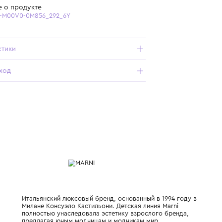
Бесплатная доставка от 15 000 ₽ по всей России
Подробнее о продукте
Арт. M01576-M00V0-0M856_292_6Y
Характеристики
Состав и уход