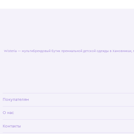
© 2025 WisteriaKids
Публична