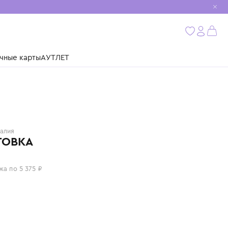
мобиль
бнее
ушки
Подарочные карты
АУТЛЕТ
MARNI
Италия
ТОЛСТОВКА
21 500 ₽
или 4 платежа по 5 375 ₽
Цвет: синий