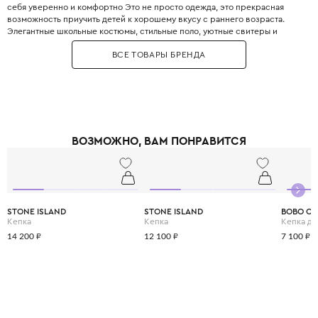
себя уверенно и комфортно Это не просто одежда, это прекрасная
возможность приучить детей к хорошему вкусу с раннего возраста.
Элегантные школьные костюмы, стильные поло, уютные свитеры и
практичные пуховики. Каждая деталь одежды Boss продумана до
ВСЕ ТОВАРЫ БРЕНДА
мелочей, чтобы обеспечить не только стильный внешний вид, но и
максимальный комфорт.
ВОЗМОЖНО, ВАМ ПОНРАВИТСЯ
STONE ISLAND
STONE ISLAND
BOBO C
Кепка
Кепка
Кепка дл
14 200 ₽
12 100 ₽
7 100 ₽