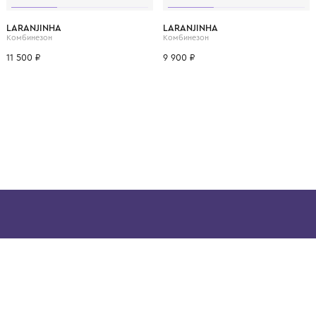
ВОЗМОЖНО, ВАМ ПОНРАВ
.
3 мес.
6 мес.
9 мес.
1 мес.
3 мес.
LARANJINHA
LARANJINHA
Набор (комбинезон, фартук нагрудный и шапка)
Комбинезон
Комбинезон
11 500 ₽
9 900 ₽
ой детской одежды в
в сегмента люкс: Givenchy,