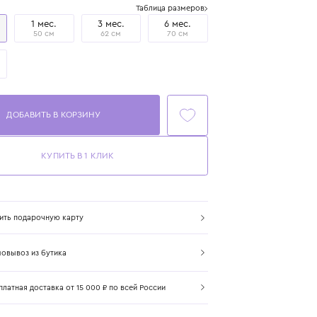
Размер
Таблица размеров
1 год
1 мес.
3 мес.
6 мес.
80 см
50 см
62 см
70 см
9 мес.
74 см
ДОБАВИТЬ В КОРЗИНУ
КУПИТЬ В 1 КЛИК
Купить подарочную карту
Самовывоз из бутика