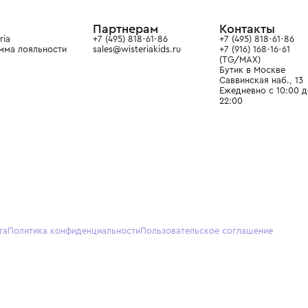
ain. Эстетика здесь воспитывает
тся частью прекрасного мира
О нас
Партнерам
Кон
О Wisteria
+7 (495) 818-61-86
+7 (49
Программа лояльности
sales@wisteriakids.ru
+7 (91
(TG/M
Бутик
Саввин
Ежедн
22:00