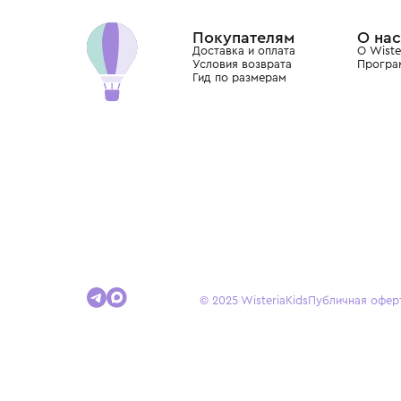
Dolce&Gabbana, Giorgio Armani, Elie Saab, Balm
вкус с первых дней жизни и навсегда станови
детства.
Покупателям
Доставка и оплата
Условия возврата
Гид по размерам