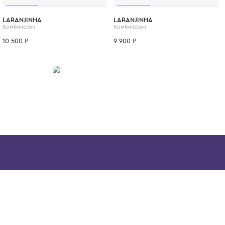
своего ребёнка надежной, мягкой и долго
одеждой, которая не стесняет движений и
быть свободным в играх и сне.
ИТСЯ
6 мес.
9 мес.
1 год
3 мес.
6 мес.
9 мес.
3 мес.
LARANJINHA
LARANJINHA
Комбинезон
Комбинезон
10 500 ₽
9 900 ₽
Скачайте наше
приложение