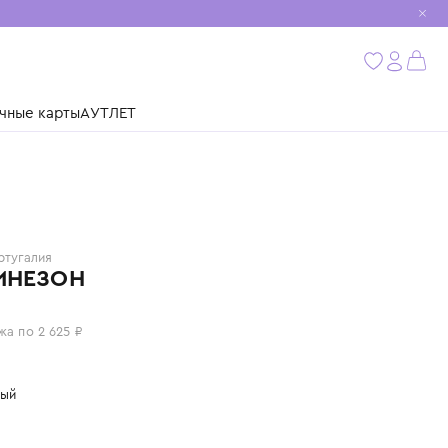
мобиль
бнее
ушки
Подарочные карты
АУТЛЕТ
SNUG
Португалия
КОМБИНЕЗОН
10 500 ₽
или 4 платежа по 2 625 ₽
Цвет: розовый