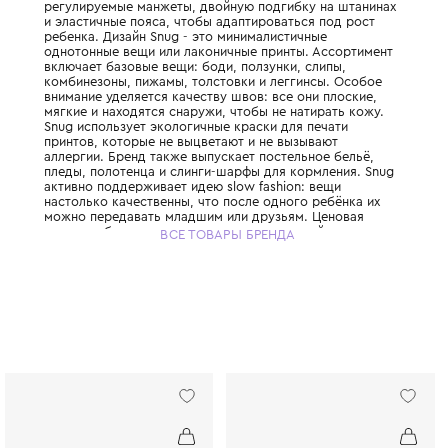
Португальский бренд, который создаёт к
функциональную одежду для детей от 0 до
натуральных материалов. Многие модели 
регулируемые манжеты, двойную подгибку
и эластичные пояса, чтобы адаптироватьс
ребенка. Дизайн Snug - это минималистичн
однотонные вещи или лаконичные принты.
включает базовые вещи: боди, ползунки, с
комбинезоны, пижамы, толстовки и леггин
внимание уделяется качеству швов: все он
мягкие и находятся снаружи, чтобы не нат
Snug использует экологичные краски для 
принтов, которые не выцветают и не вызы
аллергии. Бренд также выпускает постельн
пледы, полотенца и слинги-шарфы для кор
активно поддерживает идею slow fashion:
настолько качественны, что после одного 
можно передавать младшим или друзьям.
политика бренда доступна для многих семе
ВСЕ ТОВАРЫ БРЕНДА
мешает ему оставаться любимым у мам, ц
разумное потребление. Выбирая Snug, вы