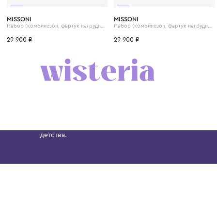
3 мес.
6 мес.
9 мес.
3 мес.
6 мес.
9 мес
MISSONI
MISSONI
Набор (комбинезон, фартук нагрудный и шапка)
29 900 ₽
29 900 ₽
Бутик. Саввинская набережная, 13
Wisteria — мультибрендовый бутик премиальн
Хамовниках, представляющий более 60 брендо