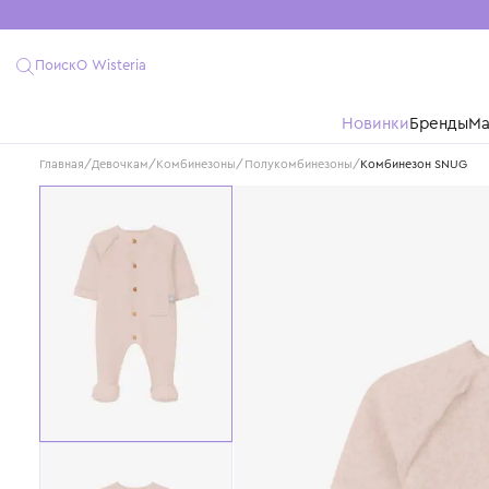
Поиск
О Wisteria
Новинки
Бре
Главная
/
Девочкам
/
Комбинезоны/Полукомбинезоны
/
Комбинезон 