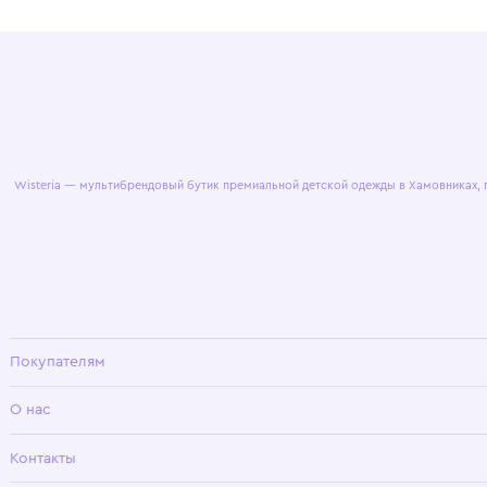
© 2025 WisteriaKids
Публична