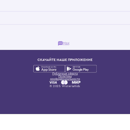
Бутик. Саввинская набережная, 13
ках, представляющий более 60 брендов сегмента люкс: Givenchy, Dolce&Gab
и навсегда становится частью прекрасного мира детс