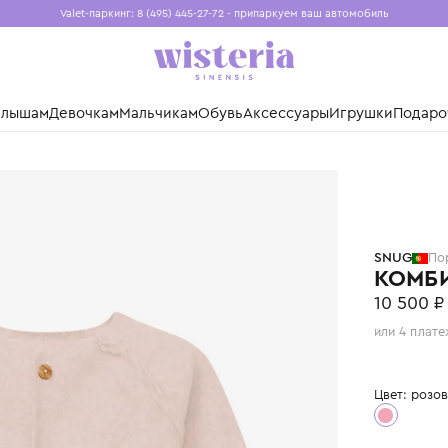
Valet-паркинг: 8 (495) 445-27-72 - припаркуем ваш авто
Бесплатная доставка при заказе от 15 000 ₽
Установите приложение, чтобы покупки были еще удо
нды
Малышам
Девочкам
Мальчикам
Обувь
Аксессуары
Игр
SNUG