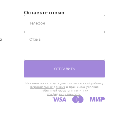
такты
Оставьте отзыв
5) 818-61-86
6) 168-16-61
AX)
 в Москве
ская наб., 13
евно с 10:00 до