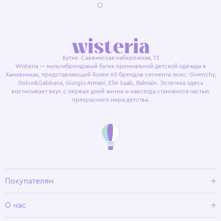
Бутик. Саввинская набережная, 13
Wisteria — мультибрендовый бутик премиальной детской одежды в
Хамовниках, представляющий более 60 брендов сегмента люкс: Givenchy,
Dolce&Gabbana, Giorgio Armani, Elie Saab, Balmain. Эстетика здесь
воспитывает вкус с первых дней жизни и навсегда становится частью
прекрасного мира детства.
Покупателям
Доставка и оплата
О нас
Условия возврата
Гид по размерам