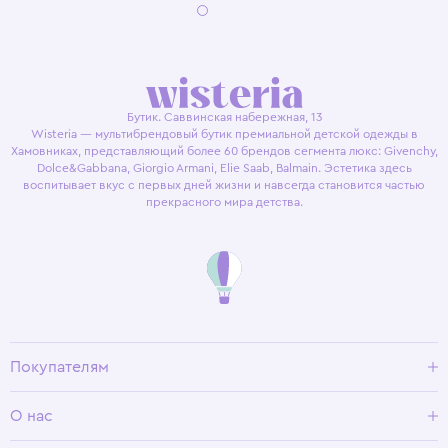
Бутик. Саввинская набережная, 13
Wisteria — мультибрендовый бутик премиальной детской одежды в
Хамовниках, представляющий более 60 брендов сегмента люкс: Givenchy,
Dolce&Gabbana, Giorgio Armani, Elie Saab, Balmain. Эстетика здесь
воспитывает вкус с первых дней жизни и навсегда становится частью
прекрасного мира детства.
Покупателям
Доставка и оплата
О нас
Условия возврата
Гид по размерам