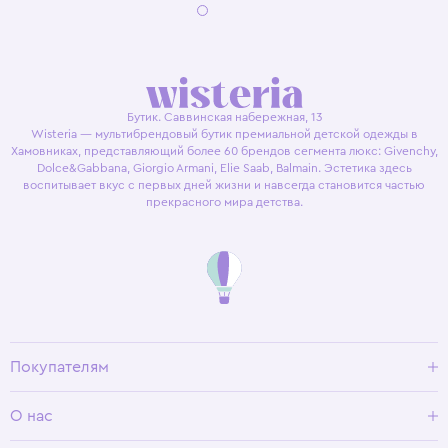
Бутик. Саввинская набережная, 13
Wisteria — мультибрендовый бутик премиальной детской одежды в
Хамовниках, представляющий более 60 брендов сегмента люкс: Givenchy,
Dolce&Gabbana, Giorgio Armani, Elie Saab, Balmain. Эстетика здесь
воспитывает вкус с первых дней жизни и навсегда становится частью
прекрасного мира детства.
Покупателям
Доставка и оплата
О нас
Условия возврата
Гид по размерам