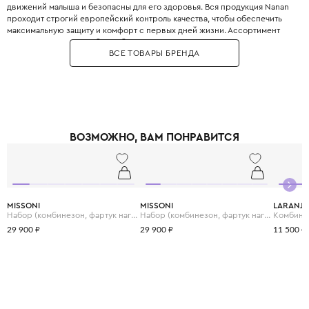
движений малыша и безопасны для его здоровья. Вся продукция Nanan
проходит строгий европейский контроль качества, чтобы обеспечить
максимальную защиту и комфорт с первых дней жизни. Ассортимент
одежды включает в себя как базовые вещи, так и нарядные платья,
ВСЕ ТОВАРЫ БРЕНДА
рубашки и стильные аксессуары для детей от 0 до 12 лет. Дизайн Nanan -
это всегда мягкие цветовые гаммы, трогательные аппликации в виде
плюшевых мишек и вышитые лозунги, которые превращают каждую
вещь в маленькое произведение искусства. Выбирая Nanan, вы дарите
своему ребёнку комфортное начало жизни в атмосфере итальянской
роскоши, заботы и безупречного вкуса с первых дней.
ВОЗМОЖНО, ВАМ ПОНРАВИТСЯ
MISSONI
MISSONI
LARANJI
Набор (комбинезон, фартук нагрудный и шапка)
Набор (комбинезон, фартук нагрудный и шапка)
Комбине
29 900 ₽
29 900 ₽
11 500 ₽