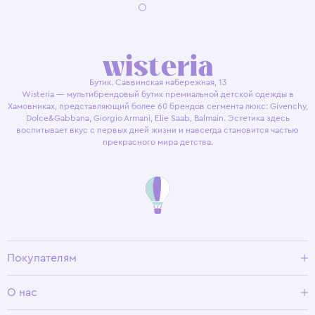
Бутик. Саввинская набережная, 13
Wisteria — мультибрендовый бутик премиальной детской одежды в
Хамовниках, представляющий более 60 брендов сегмента люкс: Givenchy,
Dolce&Gabbana, Giorgio Armani, Elie Saab, Balmain. Эстетика здесь
воспитывает вкус с первых дней жизни и навсегда становится частью
прекрасного мира детства.
Покупателям
Доставка и оплата
О нас
Условия возврата
Гид по размерам