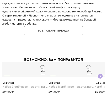
одежды и аксессуаров для самых маленьких. Высококачественные
материалы обеспечивают абсолютный комфорт и защиту
чувствительной детской кожи — словно прикосновение любящей мамы.
С героями Анной и Леоном, мир счастливого детства наполняется
чудесами и радостью. ANNA LEON — бренд, рожденный из большой
любви матери к ребенку.
ВСЕ ТОВАРЫ БРЕНДА
ВОЗМОЖНО, ВАМ ПОНРАВИТСЯ
MISSONI
MISSONI
LARANJI
Набор (комбинезон, фартук нагрудный и шапка)
Набор (комбинезон, фартук нагрудный и шапка)
Комбине
29 900 ₽
29 900 ₽
11 500 ₽