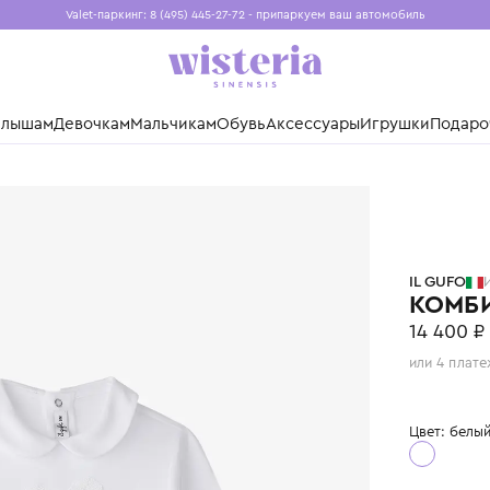
Valet-паркинг: 8 (495) 445-27-72 - припаркуем ваш авто
Бесплатная доставка при заказе от 15 000 ₽
Установите приложение, чтобы покупки были еще удо
нды
Малышам
Девочкам
Мальчикам
Обувь
Аксессуары
Игр
IL GUFO