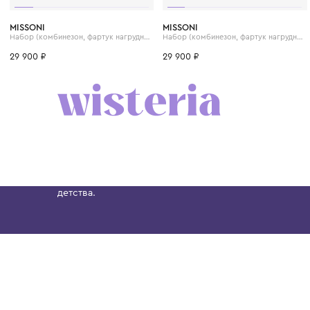
3 мес.
6 мес.
9 мес.
3 мес.
6 мес.
9 мес
MISSONI
MISSONI
Набор (комбинезон, фартук нагрудный и шапка)
29 900 ₽
29 900 ₽
Бутик. Саввинская набережная, 13
Wisteria — мультибрендовый бутик премиальн
Хамовниках, представляющий более 60 брендо