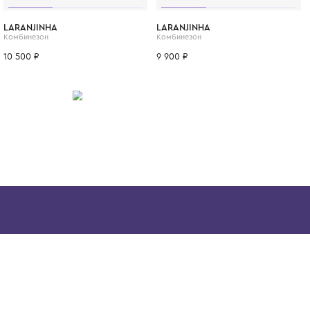
ребёнок выглядел стильно, оставаясь при
свободным и активным.
ИТСЯ
6 мес.
9 мес.
1 год
3 мес.
6 мес.
9 мес.
3 мес.
LARANJINHA
LARANJINHA
Комбинезон
Комбинезон
10 500 ₽
9 900 ₽
Скачайте наше
приложение