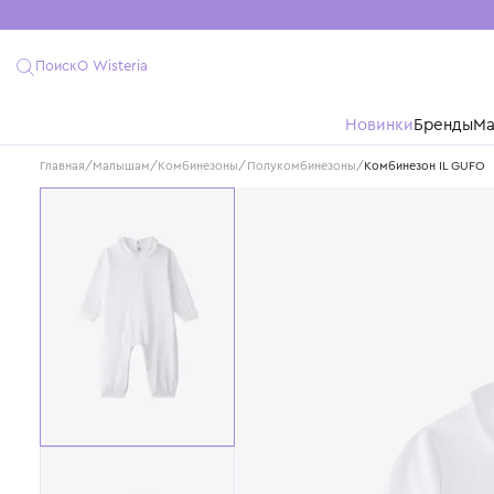
Поиск
О Wisteria
Новинки
Бре
Главная
/
Малышам
/
Комбинезоны/Полукомбинезоны
/
Комбинезон 