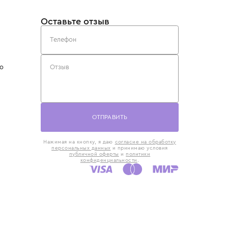
такты
Оставьте отзыв
5) 818-61-86
6) 168-16-61
AX)
 в Москве
ская наб., 13
евно с 10:00 до