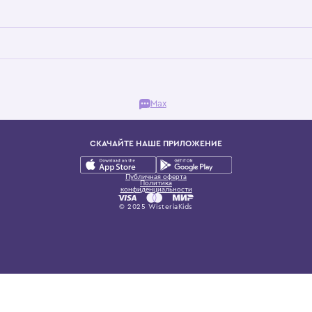
Бутик. Саввинская набережная, 13
ках, представляющий более 60 брендов сегмента люкс: Givenchy, Dolce&Gab
и навсегда становится частью прекрасного мира детс