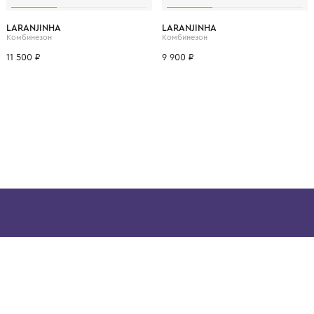
ВОЗМОЖНО, ВАМ ПОНРАВ
.
3 мес.
6 мес.
9 мес.
1 мес.
3 мес.
LARANJINHA
LARANJINHA
Набор (комбинезон, фартук нагрудный и шапка)
Комбинезон
Комбинезон
11 500 ₽
9 900 ₽
ой детской одежды в
в сегмента люкс: Givenchy,