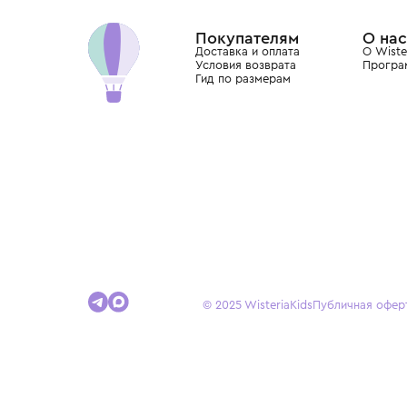
Dolce&Gabbana, Giorgio Armani, Elie Saab, Balm
вкус с первых дней жизни и навсегда станови
детства.
Покупателям
Доставка и оплата
Условия возврата
Гид по размерам