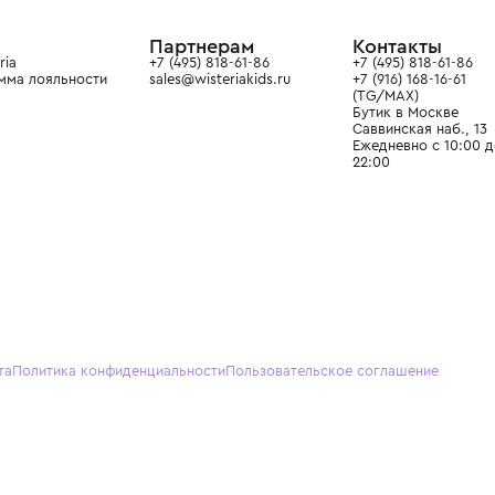
ain. Эстетика здесь воспитывает
тся частью прекрасного мира
О нас
Партнерам
Кон
О Wisteria
+7 (495) 818-61-86
+7 (49
Программа лояльности
sales@wisteriakids.ru
+7 (91
(TG/M
Бутик
Саввин
Ежедн
22:00