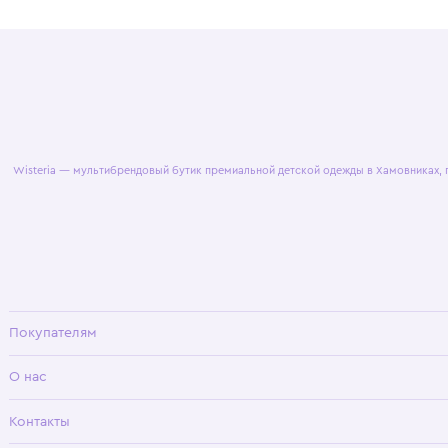
© 2025 WisteriaKids
Публична