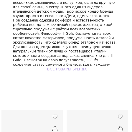
Знаменитый итальянский бренд детской о
премиум-класса, основанный в 1980 году 
троих детей Джованной Милетти. Всё нача
нескольких слюнявчиков и ползунков, сши
для своей семьи, а сегодня это один из л
итальянской детской моды. Творческое к
звучит просто и гениально: «Дети, одетые 
При создании одежды комфорт и естестве
ребёнка всегда важнее дизайнерских изыск
тщательно продуман с учётом всех возрас
особенностей. Философия Il Gufo базирует
китах: качество материалов, продуманност
эксклюзивность, что сделало бренд этало
Для пошива одежды используются преиму
натуральные ткани от лучших поставщиков
которые часто создаются под заказ специа
Gufo. Несмотря на свою популярность, Il G
сохраняет статус семейного бизнеса, где 
отношению относятся с прозрачностью, с
ВСЕ ТОВАРЫ БРЕНДА
честностью. Il Gufo — это выбор родителе
ценят настоящее итальянское качество и х