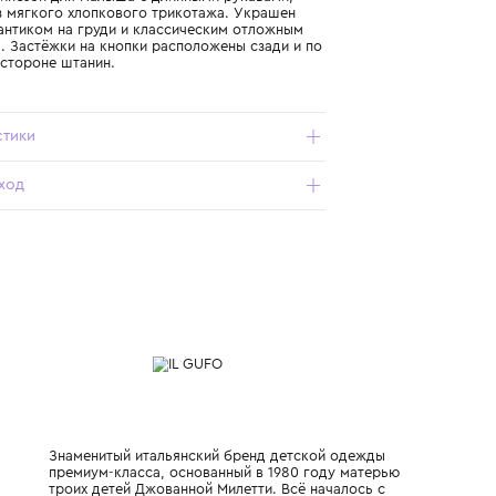
Подробнее о продукте
Арт. P25TL227MF032-101_001_6M
Белый комбинезон для малыша с длинными рукавами,
выполнен из мягкого хлопкового трикотажа. Украшен
атласным бантиком на груди и классическим отложным
воротником. Застёжки на кнопки расположены сзади и по
внутренней стороне штанин.
Характеристики
Состав и уход