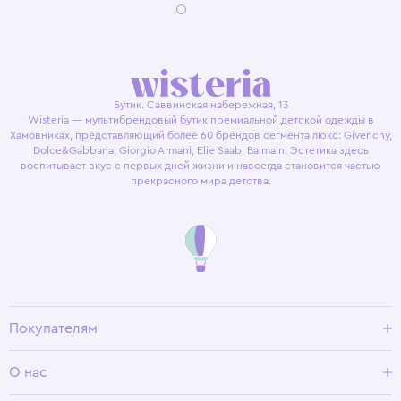
Бутик. Саввинская набережная, 13
Wisteria — мультибрендовый бутик премиальной детской одежды в
Хамовниках, представляющий более 60 брендов сегмента люкс: Givenchy,
Dolce&Gabbana, Giorgio Armani, Elie Saab, Balmain. Эстетика здесь
воспитывает вкус с первых дней жизни и навсегда становится частью
прекрасного мира детства.
Покупателям
Доставка и оплата
О нас
Условия возврата
Гид по размерам